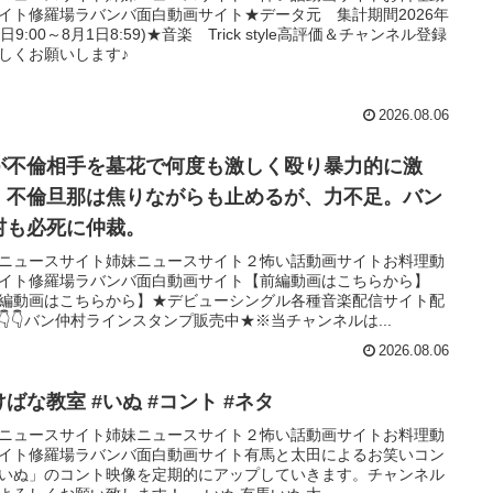
イト修羅場ラバンバ面白動画サイト★データ元 集計期間2026年
1日9:00～8月1日8:59)★音楽 Trick style高評価＆チャンネル登録
しくお願いします♪
2026.08.06
が不倫相手を墓花で何度も激しく殴り暴力的に激
。不倫旦那は焦りながらも止めるが、力不足。バン
村も必死に仲裁。
ニュースサイト姉妹ニュースサイト２怖い話動画サイトお料理動
イト修羅場ラバンバ面白動画サイト【前編動画はこちらから】
編動画はこちらから】★デビューシングル各種音楽配信サイト配
👇👇バン仲村ラインスタンプ販売中★※当チャンネルは...
2026.08.06
ばな教室 #いぬ #コント #ネタ
ニュースサイト姉妹ニュースサイト２怖い話動画サイトお料理動
イト修羅場ラバンバ面白動画サイト有馬と太田によるお笑いコン
いぬ」のコント映像を定期的にアップしていきます。チャンネル