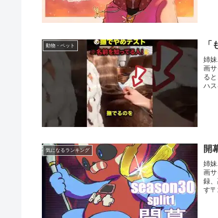
「
動物・ペット
姉妹
画サ
ると
ハス
開幕
気になるランキング
姉妹
画サ
録、
す〒1