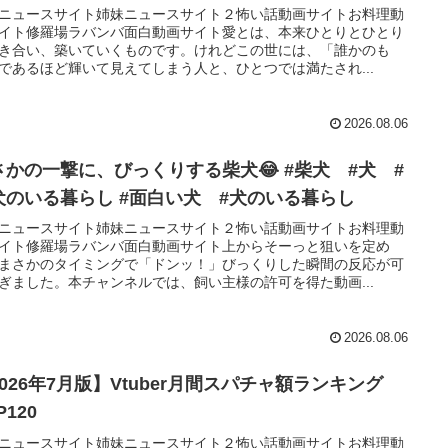
ニュースサイト姉妹ニュースサイト２怖い話動画サイトお料理動
イト修羅場ラバンバ面白動画サイト愛とは、本来ひとりとひとり
き合い、築いていくものです。けれどこの世には、「誰かのも
であるほど輝いて見えてしまう人と、ひとつでは満たされ...
2026.08.06
さかの一撃に、びっくりする柴犬😂 #柴犬 #犬 #
犬のいる暮らし #面白い犬 #犬のいる暮らし
ニュースサイト姉妹ニュースサイト２怖い話動画サイトお料理動
イト修羅場ラバンバ面白動画サイト上からそーっと狙いを定め
まさかのタイミングで「ドンッ！」びっくりした瞬間の反応が可
ぎました。本チャンネルでは、飼い主様の許可を得た動画...
2026.08.06
026年7月版】Vtuber月間スパチャ額ランキング
P120
ニュースサイト姉妹ニュースサイト２怖い話動画サイトお料理動