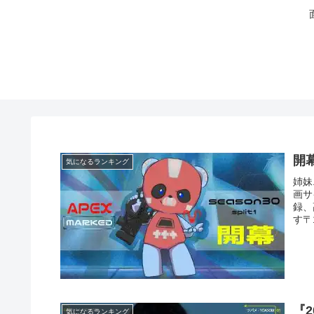
開幕
気になるランキング
姉妹
画サ
録、
す〒1
『2
気になるランキング