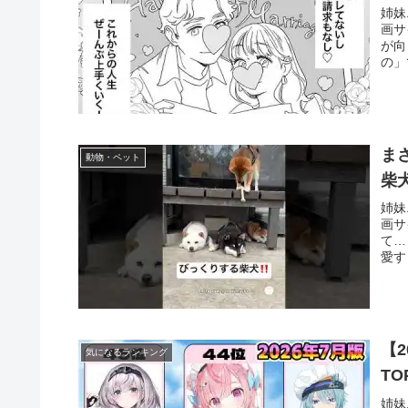
姉妹
画サ
が向
の」
ま
動物・ペット
柴
姉妹
画サ
て…
愛す
【2
気になるランキング
TO
姉妹