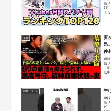
画サ
7月
よろ
妻
不倫
昂
仲
姉妹
画サ
【前
信中
生け
動物・ペット
姉妹
画サ
ビ「