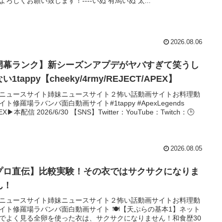
よろしくお願い致します！----いぬ 有馬いぬ 太...
2026.08.06
開幕ランク】新シーズンアプデがヤバすぎて笑うし
い1tappy【cheeky/4rmy/REJECT/APEX】
ニュースサイト姉妹ニュースサイト２怖い話動画サイトお料理動
イト修羅場ラバンバ面白動画サイト#1tappy #ApexLegends
EX▶本配信 2026/6/30 【SNS】Twitter：YouTube：Twitch：🕒
2026.08.05
プロ直伝】比較実験！その衣ではサクサクになりま
ん！
ニュースサイト姉妹ニュースサイト２怖い話動画サイトお料理動
イト修羅場ラバンバ面白動画サイト 🍽【天ぷらの基本1】ネット
でよく見る全卵を使った衣は、サクサクになりません！和食歴30