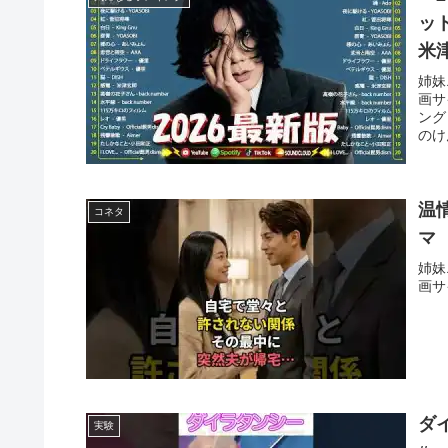
ッ
米
姉妹
画サ
ング
のけ
温
コネタ
マ
姉妹
画サ
ダイ
実験