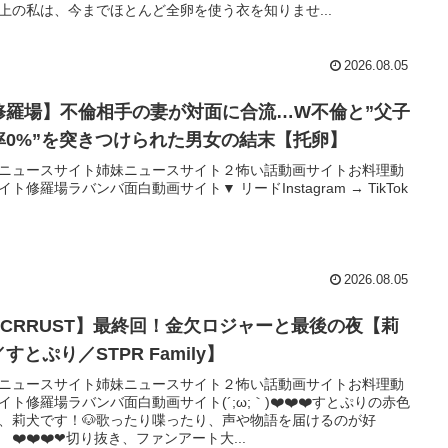
上の私は、今までほとんど全卵を使う衣を知りませ...
2026.08.05
修羅場】不倫相手の妻が対面に合流…W不倫と”父子
率0%”を突きつけられた男女の結末【托卵】
ニュースサイト姉妹ニュースサイト２怖い話動画サイトお料理動
イト修羅場ラバンバ面白動画サイト▼ リードInstagram → TikTok
2026.08.05
VCRRUST】最終回！金欠ロジャーと最後の夜【莉
すとぷり／STPR Family】
ニュースサイト姉妹ニュースサイト２怖い話動画サイトお料理動
イト修羅場ラバンバ面白動画サイト(´;ω;｀)❤️❤️❤️すとぷりの赤色
、莉犬です！🐶歌ったり喋ったり、声や物語を届けるのが好
 ❤️❤️❤️❤切り抜き、ファンアート大...