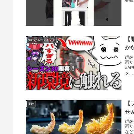
登録
【
気になるランキング
かな
姉妹
画サ
#AP
タ...
【
実験
せ
姉妹
画サ
など