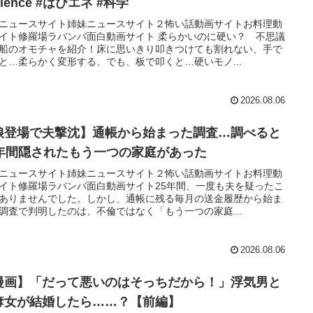
cience #はぴエネ #科学
ニュースサイト姉妹ニュースサイト２怖い話動画サイトお料理動
イト修羅場ラバンバ面白動画サイト 柔らかいのに硬い？ 不思議
船のオモチャを紹介！床に思いきり叩きつけても割れない、手で
と…柔らかく変形する、でも、板で叩くと…硬いモノ...
2026.08.06
娘登場で夫撃沈】通帳から始まった調査…調べると
5年間隠されたもう一つの家庭があった
ニュースサイト姉妹ニュースサイト２怖い話動画サイトお料理動
イト修羅場ラバンバ面白動画サイト25年間、一度も夫を疑ったこ
ありませんでした。しかし、通帳に残る毎月の送金履歴から始ま
調査で判明したのは、不倫ではなく「もう一つの家庭...
2026.08.06
漫画】「だって悪いのはそっちだから！」浮気男と
奪女が結婚したら……？【前編】