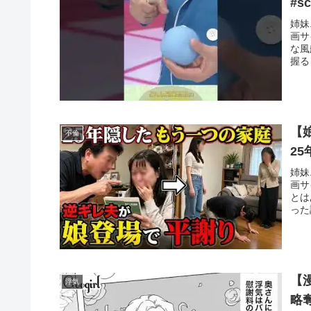
#s
姉妹
画サ
な風
握る
【
不倫
2
姉妹
画サ
とは
った
【
浮気
略