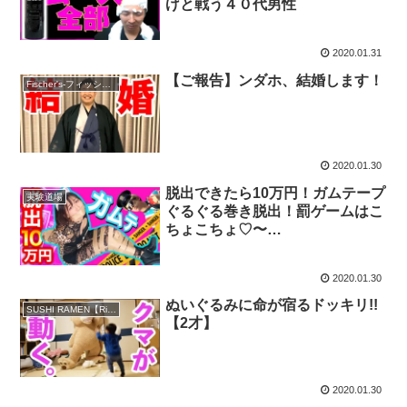
げと戦う４０代男性
2020.01.31
【ご報告】ンダホ、結婚します！
Fischer's-フィッシャーズ-
2020.01.30
脱出できたら10万円！ガムテープ
実験道場
ぐるぐる巻き脱出！罰ゲームはこ
ちょこちょ♡〜
ClingFilmChallenge〜
2020.01.30
ぬいぐるみに命が宿るドッキリ!!
SUSHI RAMEN【Riku】
【2才】
2020.01.30