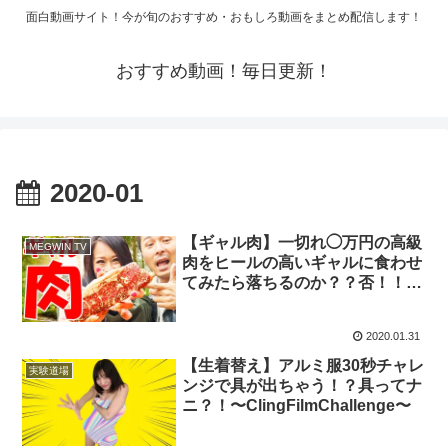
面白動画サイト！今が旬のおすすめ・おもしろ動画をまとめ配信します！
おすすめ動画！毎日更新！
2020-01
【ギャル肉】一切れ◯万円の高級
MEGWIN TV
肉をヒールの高いギャルに食わせ
てみたら落ちるのか？？否！！心
がどん底まで落ちたのはオレじゃ
ないのか？MAJIDE
2020.01.31
【生着替え】アルミ服30秒チャレ
実験道場
ンジで具が出ちゃう！？具ってナ
ニ？！〜ClingFilmChallenge〜