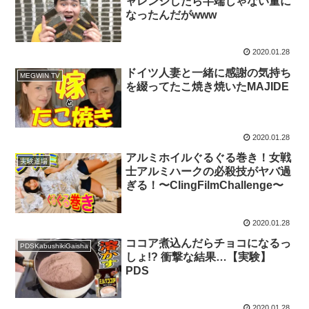
ャレンジしたら半端じゃない量に
なったんだがwww
2020.01.28
ドイツ人妻と一緒に感謝の気持ち
MEGWIN TV
を綴ってたこ焼き焼いたMAJIDE
2020.01.28
アルミホイルぐるぐる巻き！女戦
実験道場
士アルミハークの必殺技がヤバ過
ぎる！〜ClingFilmChallenge〜
2020.01.28
ココア煮込んだらチョコになるっ
PDSKabushikiGaisha
しょ!? 衝撃な結果…【実験】
PDS
2020.01.28