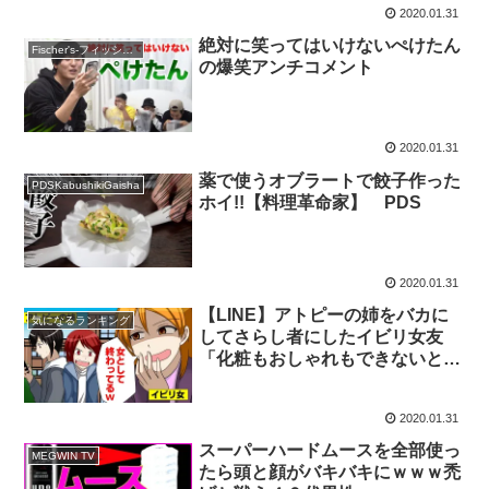
2020.01.31
絶対に笑ってはいけないぺけたん
Fischer's-フィッシャーズ-
の爆笑アンチコメント
2020.01.31
薬で使うオブラートで餃子作った
PDSKabushikiGaisha
ホイ!!【料理革命家】 PDS
2020.01.31
【LINE】アトピーの姉をバカに
気になるランキング
してさらし者にしたイビリ女友
「化粧もおしゃれもできないとか
女として終わってる」→因果応報
の復讐を決心！その結果ww【ス
2020.01.31
カッとする話】
スーパーハードムースを全部使っ
MEGWIN TV
たら頭と顔がバキバキにｗｗｗ禿