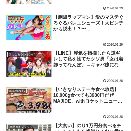
カッとする話】
2020.01.29
【劇団ラップマン】愛のマステぐ
実験道場
るぐるバレエシューズ！大ピンチ
から脱出！？〜
ClingFilmChallenge〜
2020.01.29
【LINE】浮気を指摘したら逆ギ
気になるランキング
レして私を捨てたクソ男「女は着
飾ってなんぼ」→キャバ嬢になっ
て復讐してやったww【スカッと
する話】
2020.01.28
【いきなりステーキ食べ放題】
MEGWIN TV
10,000g食べても3980円だぜ
MAJIDE、withロケットニュース
Ｍｒ．佐藤
2020.01.28
【大食い】のり1万円分食べるチ
Fischer's-フィッシャーズ-