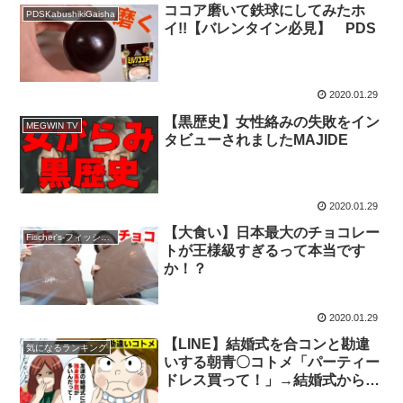
ココア磨いて鉄球にしてみたホ
PDSKabushikiGaisha
イ!!【バレンタイン必見】 PDS
2020.01.29
【黒歴史】女性絡みの失敗をイン
MEGWIN TV
タビューされましたMAJIDE
2020.01.29
【大食い】日本最大のチョコレー
Fischer's-フィッシャーズ-
トが王様級すぎるって本当です
か！？
2020.01.29
【LINE】結婚式を合コンと勘違
気になるランキング
いする朝青〇コトメ「パーティー
ドレス買って！」→結婚式から帰
ってきたコトメが笑えるww【ス