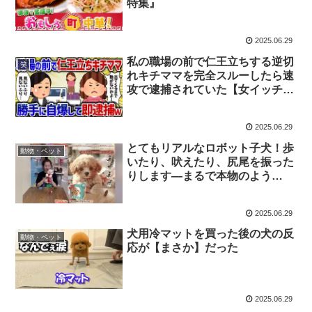
特集』
2025.06.29
私の職場の前で仁王立ちする逆切
笑
れキチママを完全スルーしたら速
攻で逮捕されていた【女イッチの
修羅場劇場】2chスレゆっくり解
説
2025.06.29
とてもリアルなロボット子犬！歩
動物・ペット
いたり、吠えたり、尻尾を振った
りします—まるで本物のよう
に！！
2025.06.29
犬用冷マットを買った後の犬の反
動物・ペット
応が【まさか】だった
2025.06.29