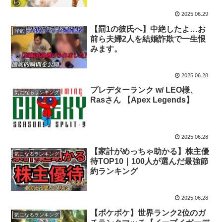
2025.06.29
【罰1の彼氏へ】中絶したよ…お
浮気
前ら夫婦2人を結婚詐欺で一生恨
みます。
2025.06.28
プレデターランク w/ LEO様、
気になるランキング
Rasさん 【Apex Legends】
2025.06.28
【家計がめっちゃ助かる】株主優
気になるランキング
待TOP10｜100人が選んだ最強節
約ランキング
2025.06.28
【ポケポケ】世界ランク2位のガ
気になるランキング