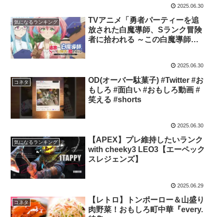
2025.06.30
TVアニメ「勇者パーティーを追
気になるランキング
放された白魔導師、Sランク冒険
者に拾われる ～この白魔導師が
規格外すぎる～」PV第２弾
2025.06.30
OD(オーバー駄菓子) #Twitter #お
コネタ
もしろ #面白い #おもしろ動画 #
笑える #shorts
2025.06.30
【APEX】プレ維持したいランク
気になるランキング
with cheeky3 LEO3【エーペック
スレジェンズ】
2025.06.29
【レトロ】トンポーロー＆山盛り
コネタ
肉野菜！おもしろ町中華『every.