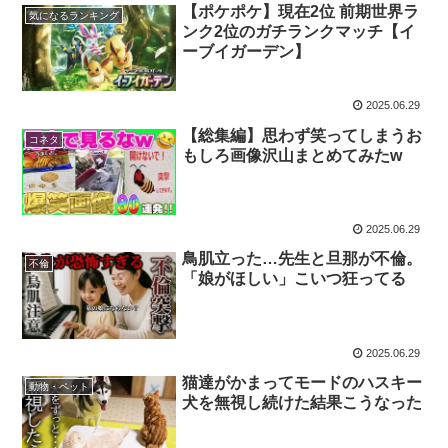
【ポケポケ】現在2位 前期世界ラ
気になるランキング
ンク2位のガチランクマッチ【イ
ーブイガーデン】
2025.06.29
【総集編】思わず笑ってしまうお
コネタ
もしろ画像沢山まとめてみたw
2025.06.29
鳥肌立った…先生と旦那が不倫。
不倫
「娘がほしい」こいつ狂ってる
2025.06.29
猫達がかまってモードのハスキー
動物・ペット
犬を無視し続けた結果こうなった