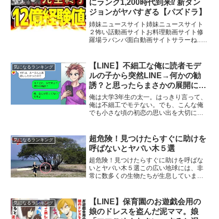
にランク1,200時代到来⁉︎ 新ダン
ジョンがヤバすぎる【パズドラ】
姉妹ニュースサイト姉妹ニュースサイト
２怖い話動画サイトお料理動画サイト修
羅場ラバンバ面白動画サイトサラーね...#
パズドラ#アヘニキ#ガンホーコラボ
【LINE】不細工な俺に読者モデ
気になるランキング
ルの子から突然LINE→何かの勧
誘？と思ったらまさかの展開に…
俺は大学3年生の太一。はっきり言って、
俺は不細工でモテない。でも、こんな俺
でも小さな頃の初恋の思い出を大切にし
ている。小学校三年生の時、「さっちゃ
ん」が大好きで、俺はおもちゃの指輪で
プロポーズした。だけど、彼女は何も言
超危険！見つけたらすぐに助けを
気になるランキング
わずにどこかへ引っ越し...
呼ばないとヤバい木５選
超危険！見つけたらすぐに助けを呼ばな
いとヤバい木５選この広い地球には、非
常に数多くの生物たちが生息していま
す。動物たちの生息地は、地上、上空、
深海と多岐にわたりますが、私たちは身
近な生物である植物たちには関心がない
【LINE】保育園のお遊戯会用の
気になるランキング
かもしれません。実は、地球...
娘のドレスを盗んだ泥ママ。娘