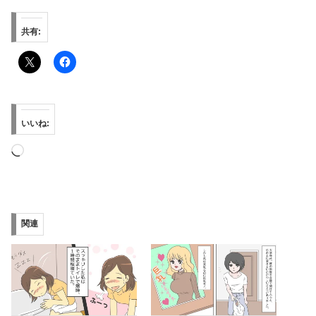
共有:
いいね:
読
み
込
み
関連
中…