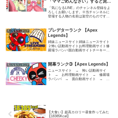
「ママごめんなさい」すると泥マ
マの娘が…【スカッとする話】
「気になるLINE」のチャンネル登録をよ
ろしくお願いします。※当チャンネルに
登場する人物の名前は架空のものです。
実在の人物などとは関係ありません。※
許可のない２次利用及び転載などは固く
禁じております。BGM : Youtube Audio
プレデターランク 【Apex
気になるランキング
...
Legends】
姉妹ニュースサイト姉妹ニュースサイト
２怖い話動画サイトお料理動画サイト修
羅場ラバンバ面白動画サイトチーキーで
す！ チャンネル登録、高評価お願いしま
す【所属】@SBI_eSportsメンバーシップ
Donation (寄付)はこちら！Supp...
開幕ランク➂【Apex Legends】
気になるランキング
ニュースサイト → 怖い話動画サイ
ト → お料理動画サイト → 修羅場
ラバンバ → 面白動画サイト → チ
ーキーです！ チャンネル登録、高評価お
願いします【所属】@SBI_eSportsメンバ
ーシップ Donation (寄付)はこちら！S...
【大食い】超高カロリー昼食作ってみた
【18385Kcal】