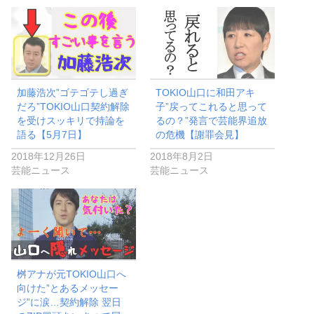
加藤浩次”ゴテゴテし過ぎ
TOKIO山口に和田アキ
だろ”TOKIO山口契約解除
子”戻ってこれると思って
を受けスッキリで持論を
るの？”発言で芸能界追放
語る【5月7日】
の危機【謝罪会見】
2018年12月26日
2018年8月2日
芸能ニュース
芸能ニュース
桝アナが元TOKIO山口へ
向けた”とあるメッセー
ジ”に涙…契約解除 翌日