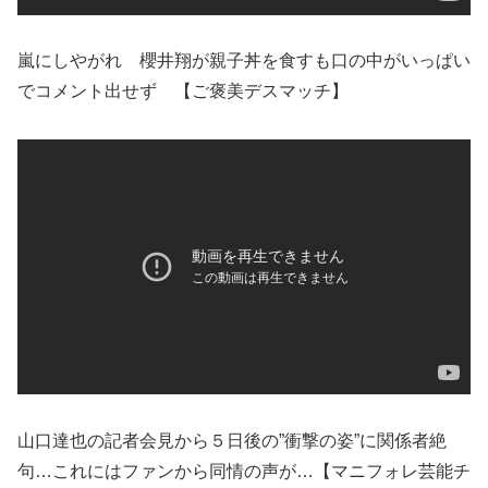
嵐にしやがれ 櫻井翔が親子丼を食すも口の中がいっぱい
でコメント出せず 【ご褒美デスマッチ】
山口達也の記者会見から５日後の”衝撃の姿”に関係者絶
句…これにはファンから同情の声が…【マニフォレ芸能チ