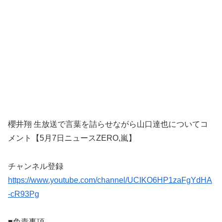
櫻井翔 生放送で言葉を詰らせながら山口達也についてコ
メント【5月7日ニュースZERO,嵐】
チャンネル登録
https://www.youtube.com/channel/UCIKO6HP1zaFgYdHA
-cR93Pg
■免責事項