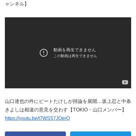
ャンネル】
山口達也の件にビートたけしが持論を展開…坂上忍と中条
きよしは相違の意見を交わす【TOKIO・山口メンバー】
https://youtu.be/t7WS57JQerQ