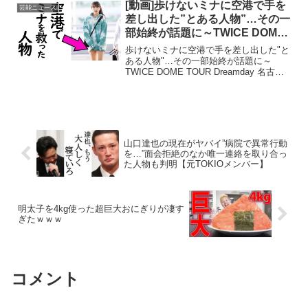
います。ぜひ最後までご視聴ください。#
[動画]歩けないミナに空港で手を
芸能ニュース
ジャニーさん#ジャニー...
差し出した”とある人物”…その一
部始終が話題に～TWICE DOME
TOUR Dreamday 名古屋へ～
歩けないミナに空港で手を差し出した"と
ある人物"…その一部始終が話題に～
TWICE DOME TOUR Dreamday 名古屋
へ～■免責事項動画に掲載している画像の
著作権・肖像権等は各権利所有者に帰属
します。権利を侵害する目的ではありま
せ...
山口達也の現在がヤバイ”病院で異常行動
を…”面会拒絶のなか唯一連絡を取り合っ
た人物も判明【元TOKIOメンバー】
明太子を4kg使った超巨大おにぎりが凄す
ぎたｗｗｗ
コメント