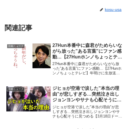
kosu-usa
関連記事
27Hun本番中に森君がためらいな
芸能ニュース
がら放った”ある言葉”にファン感
動…【27Hunホンノちょっとテレ
ビ】
27Hun本番中に森君がためらいながら放
った”ある言葉”にファン感動…【27Hunホ
ンノちょっとテレビ】年明けに生放送さ
れた27Hunホンノちょっとテレビ。3人が
年明けいいスタートを切り、さらに特別
ゲストも登場し話題を呼んでいます♪詳細
ジヒョが空港で涙した”本当の理
芸能ニュース
は本...
由”が悲しすぎる…突然泣き出し
ジョンヨンやサナも心配そうに見
つめる【3月18日ドームツアー
ジヒョが空港で涙した"本当の理由"が悲
TWICE departure】
しすぎる…突然泣き出しジョンヨンやサ
ナも心配そうに見つめる【3月18日ドーム
ツアーTWICE departure】■免責事項動画
に掲載している画像の著作権・肖像権等