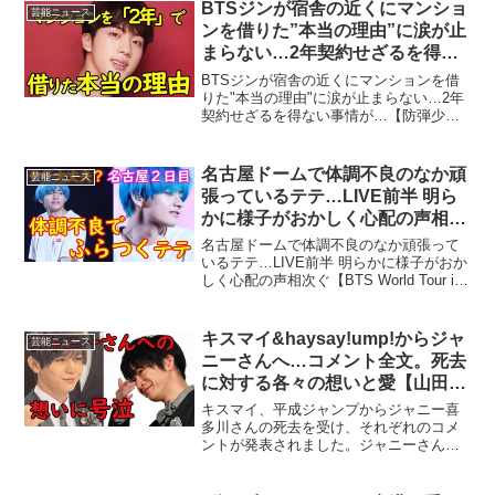
は各権利所有者に帰属します。権利を侵
BTSジンが宿舎の近くにマンショ
芸能ニュース
害...
ンを借りた”本当の理由”に涙が止
まらない…2年契約せざるを得な
い事情が…【防弾少年団／バンタ
BTSジンが宿舎の近くにマンションを借
ン】
りた"本当の理由"に涙が止まらない…2年
契約せざるを得ない事情が…【防弾少年
団／バンタン】■免責事項動画に掲載して
いる画像の著作権・肖像権等は各権利所
有者に帰属します。権利を侵害する目的
名古屋ドームで体調不良のなか頑
芸能ニュース
ではありません。...
張っているテテ…LIVE前半 明ら
かに様子がおかしく心配の声相次
ぐ【BTS World Tour in Nagoya
名古屋ドームで体調不良のなか頑張って
dome】20190114
いるテテ…LIVE前半 明らかに様子がおか
しく心配の声相次ぐ【BTS World Tour in
Nagoya dome】20190114■免責事項動画
に掲載している画像の著作権・肖像権等
は各権利所有者に...
キスマイ&haysay!ump!からジャ
芸能ニュース
ニーさんへ…コメント全文。死去
に対する各々の想いと愛【山田涼
介、玉森、藤ヶ谷太輔ほか…】
キスマイ、平成ジャンプからジャニー喜
多川さんの死去を受け、それぞれのコメ
ントが発表されました。ジャニーさんと
の想い出や出会ったときの話、そしてジ
ャニーさんへの感謝の気持ちが綴られて