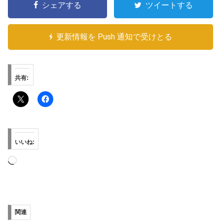
シェアする
ツイートする
更新情報を Push 通知で受けとる
共有:
いいね:
読
み
込
み
関連
中…