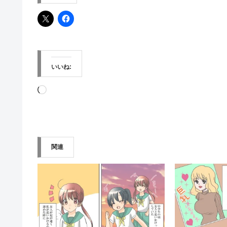
いいね:
読
み
込
み
関連
中…