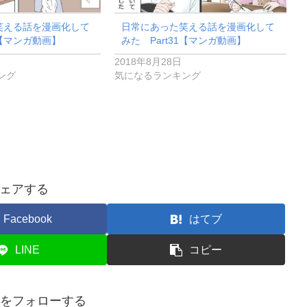
笑える話を漫画化して
日常にあった笑える話を漫画化して
3【マンガ動画】
みた Part31【マンガ動画】
2018年8月28日
ング
気になるランキング
ェアする
Facebook
はてブ
LINE
コピー
usaをフォローする