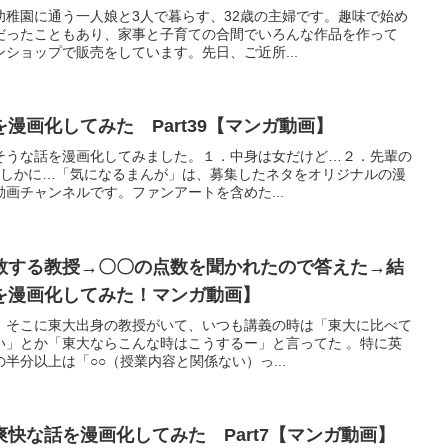
幼稚園に通う一人娘と3人で暮らす、32歳の主婦です。趣味で始め
だったこともあり、家事と子育ての合間でいろんな作品を作って
ショップで販売をしています。先日、ご近所...
漫画化してみた Part39【マンガ動画】
そうな話を漫画化してみました。１．中身は女だけど…２．先輩の
．たしかに…「気になるまんが」は、募集したネタをオリジナルの漫
画チャンネルです。ファンアートを含めた...
教する教授→〇〇の点数を聞かれたので答えた→結
を漫画化してみた！マンガ動画】
、そこに東大出身の教授がいて、いつも講義の時は「東大に比べて
い」とか「東大ならこんな時はこうするー」と言ってた 。特に英
半分以上は「○○（授業内容と関係ない）っ...
快な話を漫画化してみた Part7【マンガ動画】