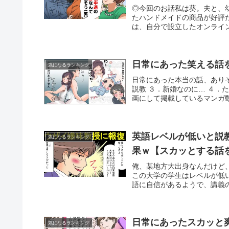
◎今回のお話私は葵。夫と、
たハンドメイドの商品が好評
は、自分で設立したオンライン
日常にあった笑える話を
気になるランキング
日常にあった本当の話、あり
説教 ３．新婚なのに… ４
画にして掲載しているマンガ動
英語レベルが低いと説
気になるランキング
果ｗ【スカッとする話
俺、某地方大出身なんだけど
この大学の学生はレベルが低
語に自信があるようで、講義の
日常にあったスカッと爽
気になるランキング