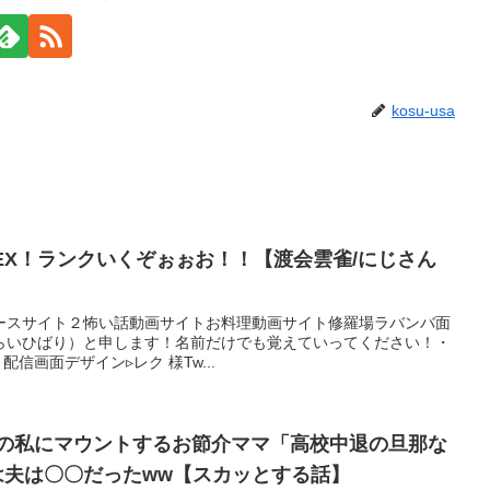
kosu-usa
PEX！ランクいくぞぉぉお！！【渡会雲雀/にじさん
ースサイト２怖い話動画サイトお料理動画サイト修羅場ラバンバ面
らいひばり）と申します！名前だけでも覚えていってください！・
・配信画面デザイン▹レク 様Tw...
退の私にマウントするお節介ママ「高校中退の旦那な
は夫は〇〇だったww【スカッとする話】