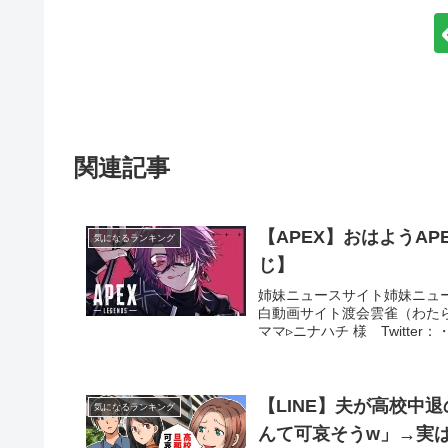
関連記事
【APEX】おはようA
気になるランキング
じ】
姉妹ニュースサイト姉妹ニュ
白動画サイト渡会雲雀（わた
ママ▹ニナハチ 様 Twitter：
【LINE】夫が高校中
気になるランキング
んて可哀そうw」→実