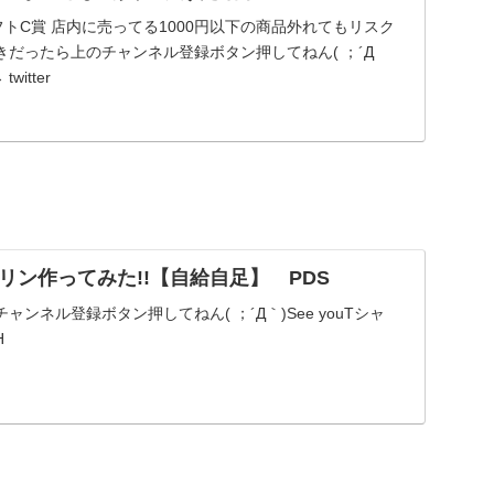
ソフトC賞 店内に売ってる1000円以下の商品外れてもリスク
だったら上のチャンネル登録ボタン押してねん( ；´Д
witter
リン作ってみた!!【自給自足】 PDS
ンネル登録ボタン押してねん( ；´Д｀)See youTシャ
H