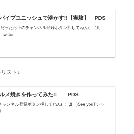
パイプユニッシュで溶かす!!【実験】 PDS
だったら上のチャンネル登録ボタン押してねん( ；´Д
witter
スト↓
ルメ焼きを作ってみた!! PDS
ンネル登録ボタン押してねん( ；´Д｀)See youTシャ
H