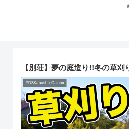
【別荘】夢の庭造り!!冬の草刈り
PDSKabushikiGaisha