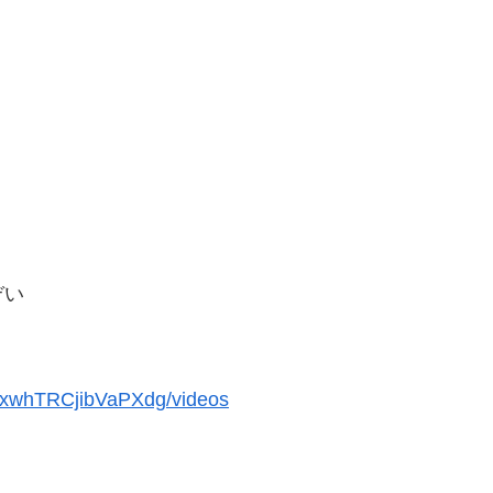
ぞい
FxwhTRCjibVaPXdg/videos