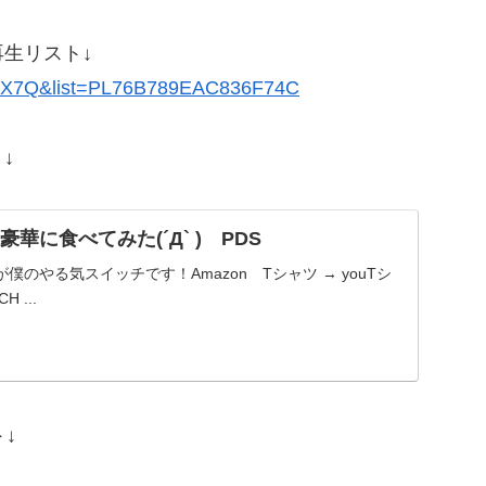
】 再生リスト↓
PkX7Q&list=PL76B789EAC836F74C
↓
華に食べてみた(´Д` ) PDS
のやる気スイッチです！Amazon Tシャツ → youTシ
H ...
↓