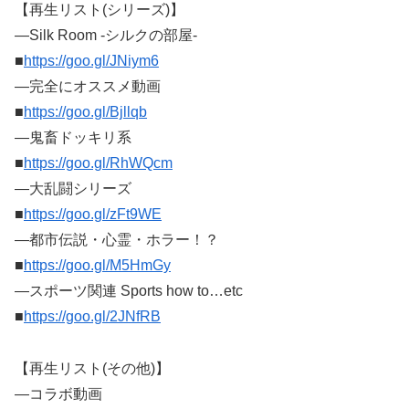
【再生リスト(シリーズ)】
―Silk
Room -シルクの部屋-
■
https://goo.gl/JNiym6
―完全にオススメ動画
■
https://goo.gl/Bjllqb
―鬼畜ドッキリ系
■
https://goo.gl/RhWQcm
―大乱闘シリーズ
■
https://goo.gl/zFt9WE
―都市伝説・心霊・ホラー！？
■
https://goo.gl/M5HmGy
―スポーツ関連 Sports how to…etc
■
https://goo.gl/2JNfRB
【再生リスト(その他)】
―コラボ動画