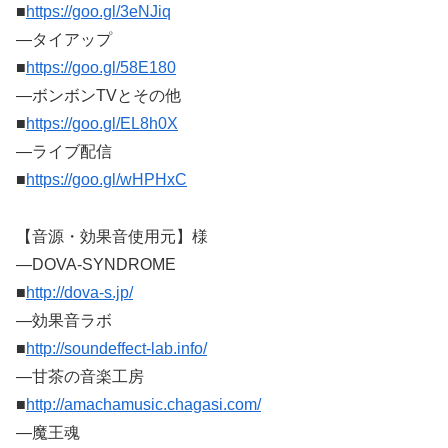
■
https://goo.gl/3eNJiq
―タイアップ
■
https://goo.gl/58E180
―ボンボンTVとその他
■
https://goo.gl/EL8h0X
―ライブ配信
■
https://goo.gl/wHPHxC
【音源・効果音使用元】様
―DOVA-SYNDROME
■
http://dova-s.jp/
―効果音ラボ
■
http://soundeffect-lab.info/
―甘茶の音楽工房
■
http://amachamusic.chagasi.com/
―魔王魂