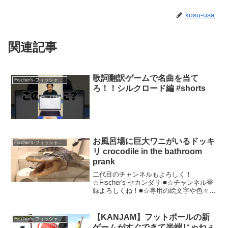
kosu-usa
関連記事
歌詞翻訳ゲームで名曲を当て
Fischer's-フィッシャーズ-
ろ！！シルクロード編 #shorts
お風呂場に巨大ワニがいるドッキ
Fischer's-フィッシャーズ-
リ crocodile in the bathroom
prank
二代目のチャンネルもよろしく！
☆Fischer's-セカンダリ-■☆チャンネル登
録よろしくね！■☆専用の絵文字や色々！
チャンネルメンバーシップはこちら！■☆
Ｔシャツ、パーカーなどのフィッシャー
ズグッズ！■☆リーダー、シルクロードの
【KANJAM】フットボールの新
Fischer's-フィッシャーズ-
ツイッター...
ゲームがすぐできて半端じゃねぇ