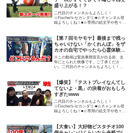
盛り上がる！？
二代目のチャンネルもよろしく！
☆Fischer's-セカンダリ-■☆チャンネル登
録よろしくね！■☆専用の絵文字や色々！
チャンネルメンバーシップはこちら！■☆
Ｔシャツ、パーカーなどのフィッシャー
ズグッズ！■☆リーダー、シルクロードの
【第７回モヤモヤ】最後まで残っ
Fischer's-フィッシャーズ-
ツイッター...
ちゃいけない「かくれんぼ」をザ
カオの自宅でやったら心霊体験み
たいになった！？
※この動画は緊急事態宣言が出る前、去
年にとられた映像です。ご了承くださ
い。二代目のチャンネルもよろしく！
☆Fischer's-セカンダリ-■☆チャンネル登
録よろしくね！■☆専用の絵文字や色々！
チャンネルメンバーシップはこちら！■☆
【爆笑】「テストプレイなんてし
Fischer's-フィッシャーズ-
Ｔシャツ、...
てないよ・黒」の決着がおもしろ
すぎたwww
二代目のチャンネルもよろしく！
☆Fischer's-セカンダリ-■☆チャンネル登
録よろしくね！■☆専用の絵文字や色々！
チャンネルメンバーシップはこちら！■☆
Ｔシャツ、パーカーなどのフィッシャー
ズグッズ！■☆リーダー、シルクロードの
【大食い】大好物ピスタチオ100
Fischer's-フィッシャーズ-
ツイッター...
個チャレンジくらいなら余裕でし