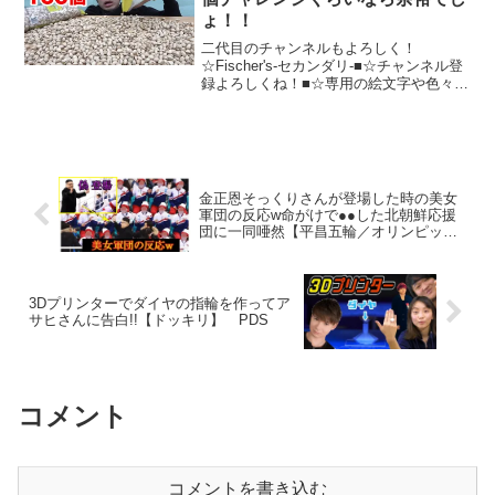
ょ！！
二代目のチャンネルもよろしく！
☆Fischer's-セカンダリ-■☆チャンネル登
録よろしくね！■☆専用の絵文字や色々！
チャンネルメンバーシップはこちら！■☆
Ｔシャツ、パーカーなどのフィッシャー
ズグッズ！■☆フィッシャーズメンバーの
Twitt...
金正恩そっくりさんが登場した時の美女
軍団の反応w命がけで●●した北朝鮮応援
団に一同唖然【平昌五輪／オリンピッ
ク】
3Dプリンターでダイヤの指輪を作ってア
サヒさんに告白!!【ドッキリ】 PDS
コメント
コメントを書き込む