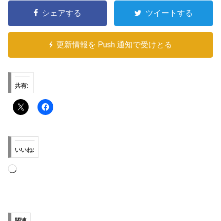
シェアする
ツイートする
更新情報を Push 通知で受けとる
共有:
いいね:
読
み
込
み
関連