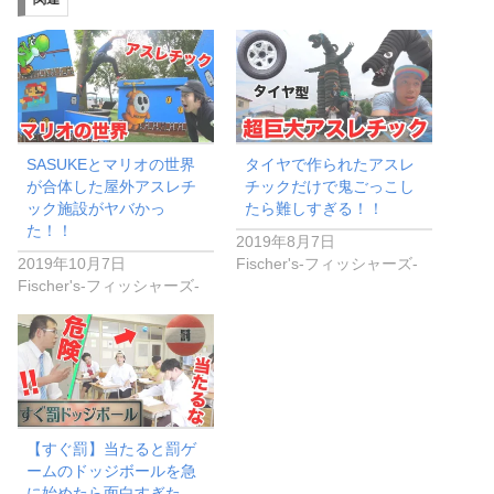
中…
SASUKEとマリオの世界
タイヤで作られたアスレ
が合体した屋外アスレチ
チックだけで鬼ごっこし
ック施設がヤバかっ
たら難しすぎる！！
た！！
2019年8月7日
2019年10月7日
Fischer's-フィッシャーズ-
Fischer's-フィッシャーズ-
【すぐ罰】当たると罰ゲ
ームのドッジボールを急
に始めたら面白すぎた