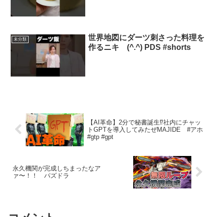
世界地図にダーツ刺さった料理を
未分類
作るニキ (^.^) PDS #shorts
【AI革命】2分で秘書誕生⁉社内にチャッ
トGPTを導入してみたぜMAJIDE #アホ
#gtp #gpt
永久機関が完成しちまったなア
ァ〜！！ パズドラ