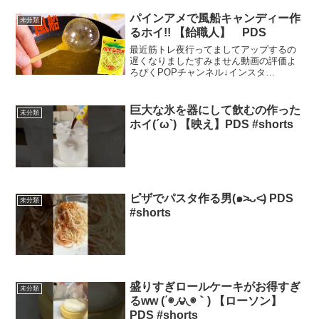
すお願い致したますm(._.)m 来年は
1000年万人行きたいんでm(...
パインアメで風船キャンディー作
未分類
るホイ!! 【飴職人】 PDS
最近筋トレ夜行ってましてアップするの
遅くなりましたすみません動画の評価よ
ろぴくPOPチャンネル↓インスタ
PDS↓PDS twitter PDSGAMESゲームCH
Kevin MacLeodお手紙やプレゼントはこ
ちらへ〒107-6228東京...
巨大な氷を器にして飲むの作った
未分類
ホイ(´ω`) 【映え】PDS #shorts
ピザでパスタ作る男(๑˃̵ᴗ˂̵) PDS
未分類
#shorts
盛りすぎロールケーキがお得すぎ
未分類
るww (΄◉◞౪◟◉｀) 【ローソン】
PDS #shorts