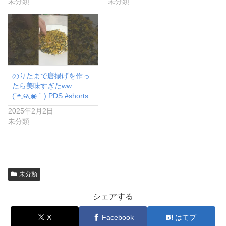
未分類
未分類
のりたまで唐揚げを作っ
たら美味すぎたww
(΄◉◞౪◟◉｀) PDS #shorts
2025年2月2日
未分類
未分類
シェアする
X
Facebook
はてブ