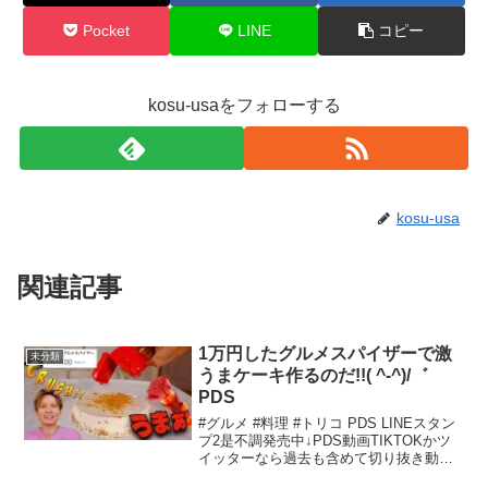
Pocket
LINE
コピー
kosu-usaをフォローする
kosu-usa
関連記事
1万円したグルメスパイザーで激
未分類
うまケーキ作るのだ!!( ^-^)/゛
PDS
#グルメ #料理 #トリコ PDS LINEスタン
プ2是不調発売中↓PDS動画TIKTOKかツ
イッターなら過去も含めて切り抜き動画
UPしていいです！むしろ広めて欲しいで