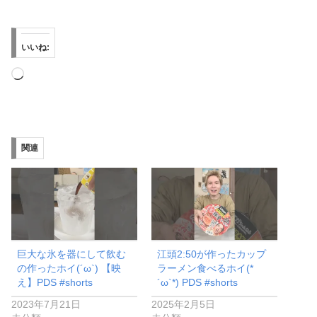
いいね:
読
み
込
み
関連
中…
巨大な氷を器にして飲む
江頭2:50が作ったカップ
の作ったホイ(´ω`) 【映
ラーメン食べるホイ(*
え】PDS #shorts
´ω`*) PDS #shorts
2023年7月21日
2025年2月5日