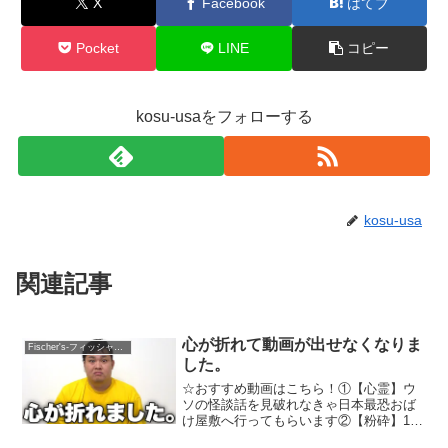
X
Facebook
はてブ
Pocket
LINE
コピー
kosu-usaをフォローする
kosu-usa
関連記事
心が折れて動画が出せなくなりま
Fischer's-フィッシャーズ-
した。
☆おすすめ動画はこちら！①【心霊】ウ
ソの怪談話を見破れなきゃ日本最恐おば
け屋敷へ行ってもらいます②【粉砕】1位
以外はショベルカーで破壊される「粘土