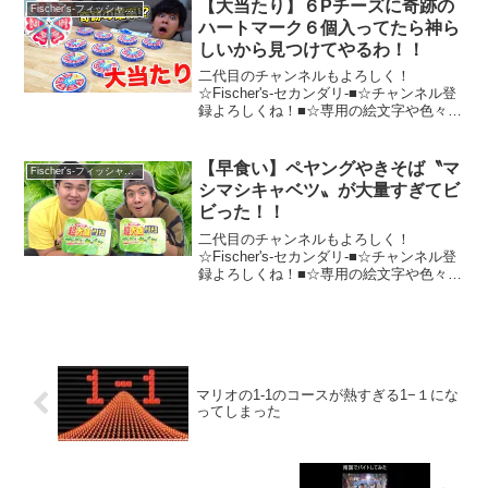
よろしくね！■☆サブチャンネルは
【大当たり】６Pチーズに奇跡の
Fischer's-フィッシャーズ-
「Fischer's-セカンダ...
ハートマーク６個入ってたら神ら
しいから見つけてやるわ！！
二代目のチャンネルもよろしく！
☆Fischer's-セカンダリ-■☆チャンネル登
録よろしくね！■☆専用の絵文字や色々！
チャンネルメンバーシップはこちら！■☆
Ｔシャツ、パーカーなどのフィッシャー
ズグッズ！■☆フィッシャーズメンバーの
【早食い】ペヤングやきそば〝マ
Fischer's-フィッシャーズ-
Twitt...
シマシキャベツ〟が大量すぎてビ
ビった！！
二代目のチャンネルもよろしく！
☆Fischer's-セカンダリ-■☆チャンネル登
録よろしくね！■☆専用の絵文字や色々！
チャンネルメンバーシップはこちら！■☆
Ｔシャツ、パーカーなどのフィッシャー
ズグッズ！■☆フィッシャーズメンバーの
Twitt...
マリオの1-1のコースが熱すぎる1−１にな
ってしまった