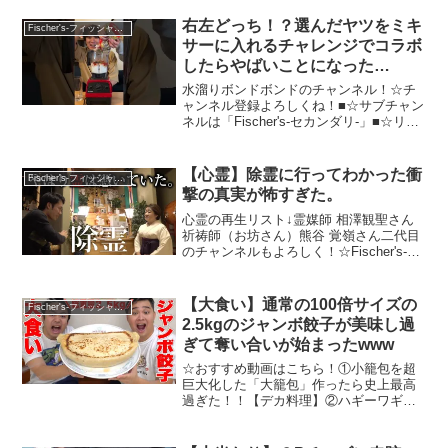
アート対決」が本気過ぎて大惨事www☆
チャンネル登録よろしくね！■☆専用の絵
右左どっち！？選んだヤツをミキ
Fischer's-フィッシャーズ-
文字や限定動画など...
サーに入れるチャレンジでコラボ
したらやばいことになった
www【水溜りボンド】 #水溜りボ
水溜りボンドボンドのチャンネル！☆チ
ンド #ミキサーチャレンジ #ミキ
ャンネル登録よろしくね！■☆サブチャン
ネルは「Fischer's-セカンダリ-」■☆リー
サーどっち #Shorts #カンタ #ダ
ダーの個人チャンネル「ロードシルク」
ーマ
■☆専用の絵文字や限定動画など色々！チ
ャンネルメンバーシップご登録はこち
【心霊】除霊に行ってわかった衝
Fischer's-フィッシャーズ-
ら！■－...
撃の真実が怖すぎた。
心霊の再生リスト↓霊媒師 相澤観聖さん
祈祷師（お坊さん）熊谷 覚嶺さん二代目
のチャンネルもよろしく！☆Fischer's-セ
カンダリ-■☆チャンネル登録よろしく
ね！■☆Ｔシャツ、パーカーなどのフィッ
シャーズグッズはこちら！ワンポイント
【大食い】通常の100倍サイズの
Fischer's-フィッシャーズ-
パーカ...
2.5kgのジャンボ餃子が美味し過
ぎて奪い合いが始まったwww
☆おすすめ動画はこちら！①小籠包を超
巨大化した「大籠包」作ったら史上最高
過ぎた！！【デカ料理】②ハギーワギ
ー】扉が開くまで逃げ切れるメンバーは
誰だ！？【鬼ごっこ】☆チャンネル登録