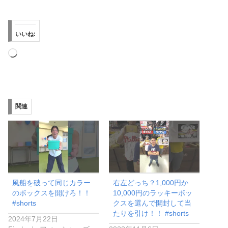
いいね:
読
み
込
み
関連
中…
風船を破って同じカラー
右左どっち？1,000円か
のボックスを開けろ！！
10,000円のラッキーボッ
#shorts
クスを選んで開封して当
たりを引け！！ #shorts
2024年7月22日