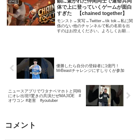
鎖に繋がれた仲間同士で運命共同
ゲーム
体で上に登っていくゲームが面白
すぎた 【chained together】
モンスト→実写→Twitter→tik tok→私に関
係のない他のチャンネルで私の名前を出
すのはお控えください。よろしくお願い
します。
優勝したら自分の登録者に1億円！
MrBeastチャレンジにすしりくが参加
ニュースアプリでワタナベマホトと同時
にオレ出現!!驚きの共演だぜMAJIDE #
オワコン #老害 #youtuber
コメント