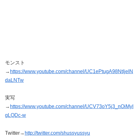
モンスト
→
https://www.youtube.com/channel/UC1ePtugA98NtIjeIN
daLNTw
実写
→
https://www.youtube.com/channel/UCV73oY5j3_nOiMyI
gLQDc-w
Twitter→
http://twitter.com/shussyussyu