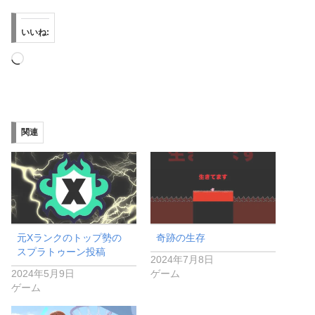
いいね:
読
み
込
み
関連
中…
元Xランクのトップ勢の
奇跡の生存
スプラトゥーン投稿
2024年7月8日
2024年5月9日
ゲーム
ゲーム