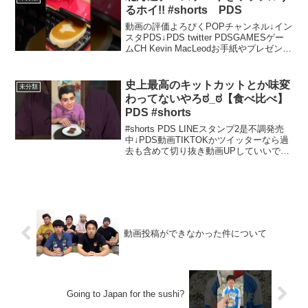
るホイ!! #shorts PDS
動画の評価よろぴくPOPチャンネル↓イン
スタPDS↓PDS twitter PDSGAMESゲー
ムCH Kevin MacLeodお手紙やプレゼント
はこちらへ〒107-6228東京都港区赤坂 9-
7-1 ミッドタウン・タワー28階 UUUM...
史上最高のキットカットとか味変
未分類
わってないやろಠ_ಠ【食べ比べ】
PDS #shorts
#shorts PDS LINEスタンプ2是不調発売
中↓PDS動画TIKTOKかツイッターなら過
去も含めて切り抜き動画UPしていいで
す！むしろ広めて欲しいですお願い致し
たますm(._.)m 来年は1000年万人行き
たいんでm(._.)m8...
動画投稿ができなかった件について
Going to Japan for the sushi?