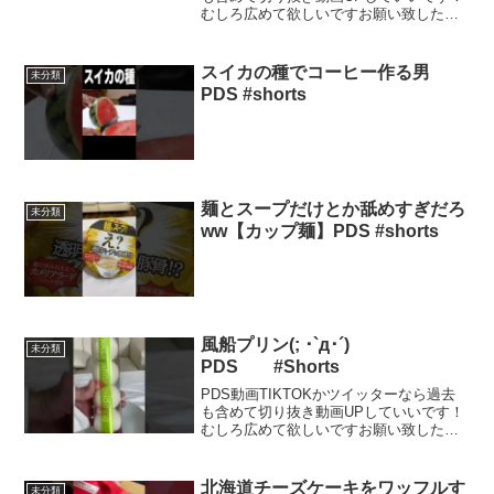
むしろ広めて欲しいですお願い致したま
すm(._.)m 来年は1000年万人行きたい
んでm(._.)m#Shorts8分間居るだけPDSフ
リー素材↓1分半笑って...
スイカの種でコーヒー作る男
未分類
PDS #shorts
麺とスープだけとか舐めすぎだろ
未分類
ww【カップ麺】PDS #shorts
風船プリン(; ･`д･´)
未分類
PDS #Shorts
PDS動画TIKTOKかツイッターなら過去
も含めて切り抜き動画UPしていいです！
むしろ広めて欲しいですお願い致したま
すm(._.)m 来年は1000年万人行きたい
んでm(._.)m8分間居るだけPDSフリー素
材↓1分半笑ってるだけPDSフ...
北海道チーズケーキをワッフルす
未分類