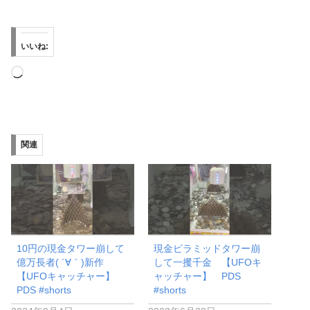
いいね:
読
み
込
み
関連
中…
10円の現金タワー崩して
現金ピラミッドタワー崩
億万長者( ´∀｀)新作
して一攫千金 【UFOキ
【UFOキャッチャー】
ャッチャー】 PDS
PDS #shorts
#shorts