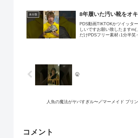
未分類
PDS動画TIKTOKかツイ
しいですお願い致したますm(._.
だけPDSフリー素材↓1分半笑っ.
🤫
人魚の魔法がヤバすぎル〜🪄マーメイド プリンセス
コメント