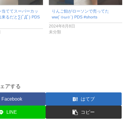
ン当ててスーパーカッ
りんご飴がローソンで売ってた
るだと∑(ﾟДﾟ) PDS
ww(´⊙ω⊙`) PDS #shorts
2024年8月8日
日
未分類
ェアする
Facebook
はてブ
LINE
コピー