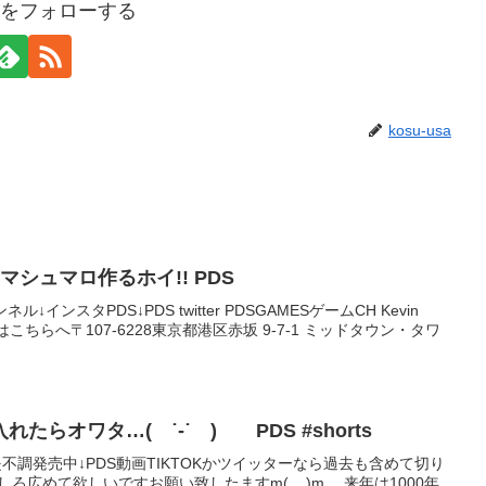
usaをフォローする
kosu-usa
シュマロ作るホイ!! PDS
インスタPDS↓PDS twitter PDSGAMESゲームCH Kevin
はこちらへ〒107-6228東京都港区赤坂 9-7-1 ミッドタウン・タワ
かき氷シロップに炭酸入れたらオワタ…( ˙-˙ ) PDS #shorts
タンプ2是不調発売中↓PDS動画TIKTOKかツイッターなら過去も含めて切り
ろ広めて欲しいですお願い致したますm(._.)m 来年は1000年