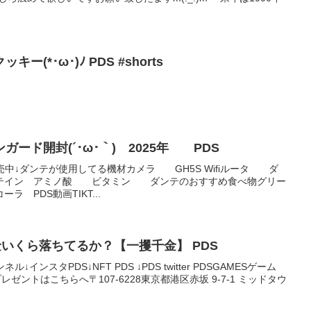
(*･ω･)ﾉ PDS #shorts
ード開封(´･ω･｀) 2025年 PDS
調発売中↓ダンテが使用してる機材カメラ GH5S Wifiルータ ダ
ロテイン アミノ酸 ビタミン ダンテのおすすめ食べ物グリー
 PDS動画TIKT...
金いくら落ちてるか？【一攫千金】 PDS
インスタPDS↓NFT PDS ↓PDS twitter PDSGAMESゲーム
紙やプレゼントはこちらへ〒107-6228東京都港区赤坂 9-7-1 ミッドタウ