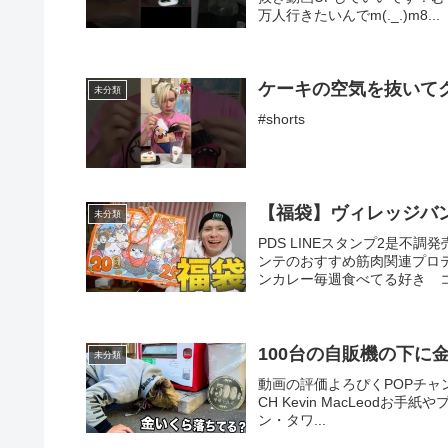
万人行きたいんでm(._.)m8...
ケーキの空気を抜いてクッキー
未分類
#shorts
【福袋】ヴィレッジバンガ
未分類
PDS LINEスタンプ2是不
ンテのおすすめ筋肉関連プ
ンカレー毎週食べてる好き コーラ
100台の自販機の下に
未分類
動画の評価よろぴくPOPチャンネル↓
CH Kevin MacLeodお手
ン・タワ...