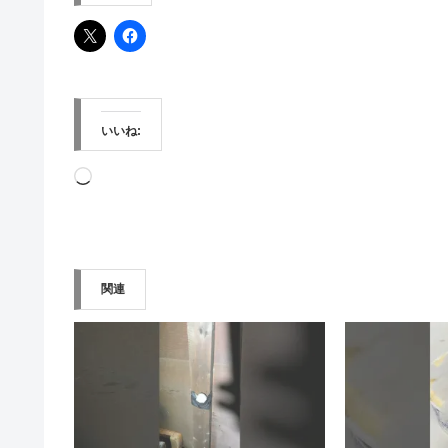
いいね:
読
み
込
み
関連
中…