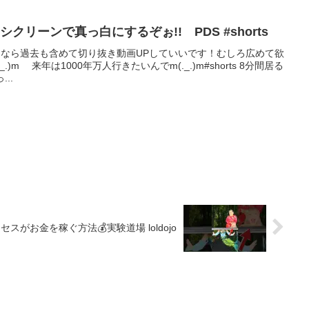
8年履いた汚い靴をオキシクリーンで真っ白にするぞぉ!! PDS #shorts
ッターなら過去も含めて切り抜き動画UPしていいです！むしろ広めて欲
)m 来年は1000年万人行きたいんでm(._.)m#shorts 8分間居る
..
がお金を稼ぐ方法💰実験道場 loldojo