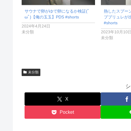
サウナで卵がゆで卵になるか検証(ﾟ
熱したスプー
ωﾟ)【俺の玉玉】PDS #shorts
プブリュレが出来
#shorts
2024年4月24日
未分類
2023年10月10
未分類
未分類
シ
X
Pocket