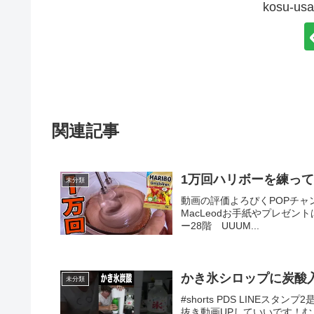
kosu-
関連記事
1万回ハリボーを練ってマ
未分類
動画の評価よろぴくPOPチャンネル↓
MacLeodお手紙やプレゼント
ー28階 UUUM...
未分類
#shorts PDS LINEス
抜き動画UPしていいです！むし