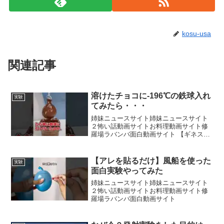
kosu-usa
関連記事
溶けたチョコに-196℃の鉄球入れ
実験
てみたら・・・
姉妹ニュースサイト姉妹ニュースサイト
２怖い話動画サイトお料理動画サイト修
羅場ラバンバ面白動画サイト 【ギネス】
世界一甘い物質でチョコを作って食べて
みるイベント情報★3月26日「教育クリエ
イターフェス SCHOOL」@武蔵野大
【アレを貼るだけ】風船を使った
実験
学 ★4月1日...
面白実験やってみた
姉妹ニュースサイト姉妹ニュースサイト
２怖い話動画サイトお料理動画サイト修
羅場ラバンバ面白動画サイト