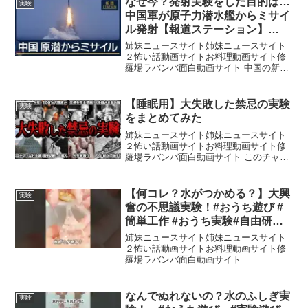
なぜ今？発射実験をした目的は…
実験
中国軍が原子力潜水艦からミサイ
ル発射【報道ステーション】
(2026年7月6日)
姉妹ニュースサイト姉妹ニュースサイト
２怖い話動画サイトお料理動画サイト修
羅場ラバンバ面白動画サイト 中国の新華
社通信は日本時間6日午後1時、原子力潜
水艦が戦略ミサイルを発射して、太平洋
の公海上に着弾させたと報じました。日
【睡眠用】大失敗した禁忌の実験
実験
本政府の関係者により...
をまとめてみた
姉妹ニュースサイト姉妹ニュースサイト
２怖い話動画サイトお料理動画サイト修
羅場ラバンバ面白動画サイト このチャン
ネルでは「学校では学べなかった歴史」
をテーマに睡眠用のお供として聞き流し
で学べるよう作成しています。面白かっ
【何コレ？水がつかめる？】大興
実験
たという方は、ぜひチャ...
奮の不思議実験！#おうち遊び #
簡単工作 #おうち実験#自由研究#
廃材遊び#保育士#小学生ママ #お
姉妹ニュースサイト姉妹ニュースサイト
うち時間
２怖い話動画サイトお料理動画サイト修
羅場ラバンバ面白動画サイト
なんでぬれないの？水のふしぎ実
実験