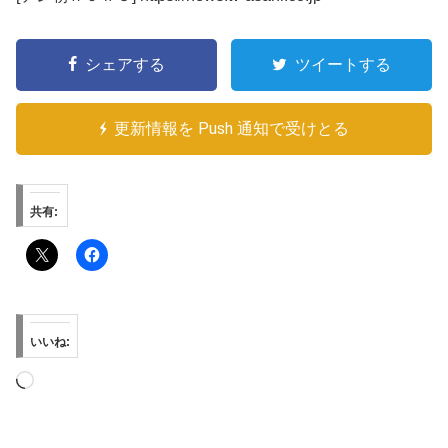
シェアする
ツイートする
更新情報を Push 通知で受けとる
共有:
いいね:
読
み
込