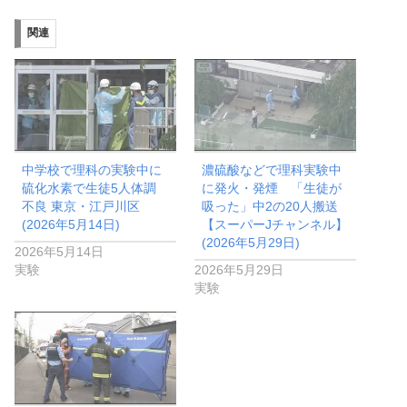
み
関連
中…
中学校で理科の実験中に
濃硫酸などで理科実験中
硫化水素で生徒5人体調
に発火・発煙 「生徒が
不良 東京・江戸川区
吸った」中2の20人搬送
(2026年5月14日)
【スーパーJチャンネル】
(2026年5月29日)
2026年5月14日
実験
2026年5月29日
実験