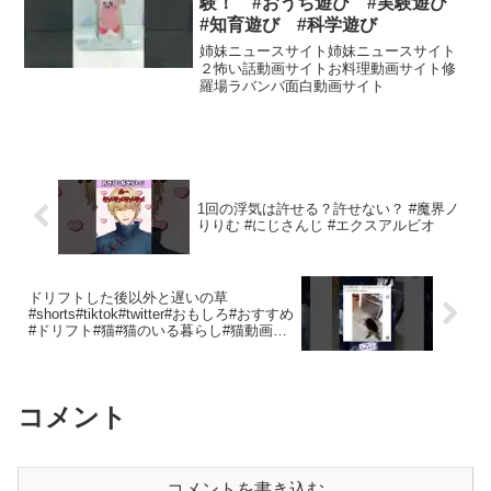
験！ #おうち遊び #実験遊び
#知育遊び #科学遊び
姉妹ニュースサイト姉妹ニュースサイト
２怖い話動画サイトお料理動画サイト修
羅場ラバンバ面白動画サイト
1回の浮気は許せる？許せない？ #魔界ノ
りりむ #にじさんじ #エクスアルビオ
ドリフトした後以外と遅いの草
#shorts#tiktok#twitter#おもしろ#おすすめ
#ドリフト#猫#猫のいる暮らし#猫動画#
ねこ#ねこのいる生活#ネコ#面白い#笑え
る#爆笑#バズれ#ペット
コメント
コメントを書き込む