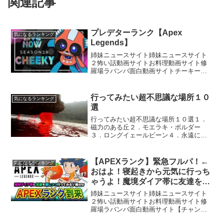
関連記事
プレデターランク【Apex
気になるランキング
Legends】
姉妹ニュースサイト姉妹ニュースサイト
２怖い話動画サイトお料理動画サイト修
羅場ラバンバ面白動画サイトチーキーで
す！ チャンネル登録、高評価お願いしま
す【所属】@SBI_eSportsメンバーシップ
Donation (寄付)はこちら！Supp...
行ってみたい超不思議な場所１０
気になるランキング
選
行ってみたい超不思議な場所１０選１．
磁力のある丘２．モエラキ・ボルダー
３．ロングイェールビーン４．永遠に降
る紅葉 ５．血の滝６．アフリカの目７．
シップ・ロック８．スルツェイ島９．パ
ムッカレ１０．オールド・フェイスフ
【APEXランク】緊急フルパ！←
気になるランキング
ル・ガイザー
おはよ！寝起きから元気に行っち
ゃうよ！魔境ダイア帯に友達を探
しつつ編www【ハセシン】Apex
姉妹ニュースサイト姉妹ニュースサイト
Legends
２怖い話動画サイトお料理動画サイト修
羅場ラバンバ面白動画サイト【チャンネ
ル登録はこちら！】【X】【サムネイルイ