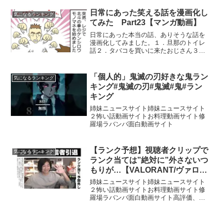
ラスト】猫丸 様: コラボ配信中でのスー
パーチャットやメンバー登録などは、試
日常にあった笑える話を漫画化し
気になるランキング
合終わりや、エンデ...
てみた Part23【マンガ動画】
日常にあった本当の話、ありそうな話を
漫画化してみました。１．旦那のトイレ
話２．タバコを買いに来たおじさん３．
愛犬が好きになったのは…４．会社のレ
ベル「気になるまんが」は、募集したネ
タをオリジナルの漫画にして掲載してい
「個人的」鬼滅の刃好きな鬼ラン
気になるランキング
るマンガ動画チャンネルで...
キング#鬼滅の刃#鬼滅#鬼#ラン
キング
姉妹ニュースサイト姉妹ニュースサイト
２怖い話動画サイトお料理動画サイト修
羅場ラバンバ面白動画サイト
【ランク予想】視聴者クリップで
気になるランキング
ランク当ては”絶対に”外さないつ
もりが…【VALORANT/ヴァロラ
ント】
姉妹ニュースサイト姉妹ニュースサイト
２怖い話動画サイトお料理動画サイト修
羅場ラバンバ面白動画サイト高評価、チ
ャンネル登録よろしくお願いします！
BGM：トーマス大森音楽工房【コーチン