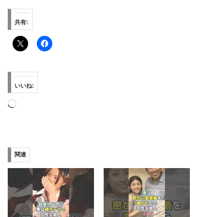
共有:
いいね:
読
み
込
み
関連
中…