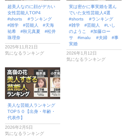
超美人なのに顔がデカい
実は密かに事実婚を選ん
女性芸能人TOP4
でいた女性芸能人4選
#shorts #ランキング
#shorts #ランキング
#雑学 #芸能人 #天海
#雑学 #芸能人 #いし
祐希 #秋元真夏 #松井
のようこ #加藤ロー
珠理奈
サ #imalu #夫婦 #事
実婚
2025年11月21日
気になるランキング
2026年1月12日
気になるランキング
美人な芸能人ランキング
TOP５０【出身・年齢・
代表作】
2026年2月5日
気になるランキング