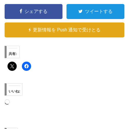
シェアする
ツイートする
更新情報を Push 通知で受けとる
共有:
いいね:
読
み
込
み