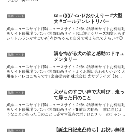
εε＝(((((ﾉ･ω･)ﾉおかえりー #大型
動物・ペット
犬 #ゴールデンレトリバー
姉妹ニュースサイト姉妹ニュースサイト２怖い話動画サイトお料理動
画サイト修羅場ラバンバ面白動画サイトお出迎えシリーズ相変わらず
シャトルランがすごいᕕ( ᐛ )ᕗちゃんと自分で考えられてえらいぞ💮
溝を怖がる犬の涙と感動のドキュ
動物・ペット
メンタリー
姉妹ニュースサイト姉妹ニュースサイト２怖い話動画サイトお料理動
画サイト修羅場ラバンバ面白動画サイトよくお問い合わせいただく犬
用布トイレはこちらです↓楽曲提供者 株式会社 光サプライズ【お問
い合わせ先】meisumika1@gmail.com...
犬がものすごい声で大叫び…走っ
動物・ペット
て帰った日のこと
姉妹ニュースサイト姉妹ニュースサイト２怖い話動画サイトお料理動
画サイト修羅場ラバンバ面白動画サイト🐕️前回の動画 前に同じよ
うなことがあった日のこと…🍎ママ視点のポテひだチャーのチャンネ
ルはこちら ベーコンが書いたCanvaの本が出まし...
【誕生日記念凸待ち】お祝い無限
動物・ペット