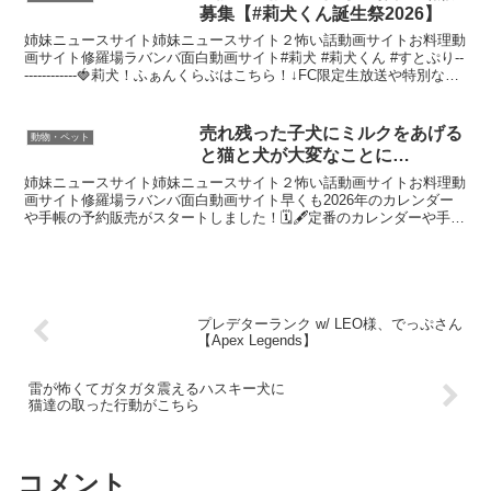
募集【#莉犬くん誕生祭2026】
姉妹ニュースサイト姉妹ニュースサイト２怖い話動画サイトお料理動
画サイト修羅場ラバンバ面白動画サイト#莉犬 #莉犬くん #すとぷり--
------------🍓莉犬！ふぁんくらぶはこちら！↓FC限定生放送や特別な写
真が見れたりするよ！SNSも...
売れ残った子犬にミルクをあげる
動物・ペット
と猫と犬が大変なことに…
姉妹ニュースサイト姉妹ニュースサイト２怖い話動画サイトお料理動
画サイト修羅場ラバンバ面白動画サイト早くも2026年のカレンダー
や手帳の予約販売がスタートしました！🗓🖋定番のカレンダーや手帳
はもちろん、今回は素敵なステッカーや使いやすいボール...
プレデターランク w/ LEO様、でっぷさん
【Apex Legends】
雷が怖くてガタガタ震えるハスキー犬に
猫達の取った行動がこちら
コメント