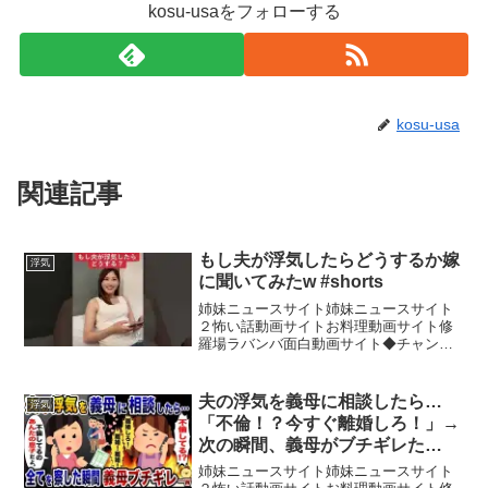
kosu-usaをフォローする
kosu-usa
関連記事
もし夫が浮気したらどうするか嫁
浮気
に聞いてみたw #shorts
姉妹ニュースサイト姉妹ニュースサイト
２怖い話動画サイトお料理動画サイト修
羅場ラバンバ面白動画サイト◆チャンネ
ル登録はこちら↓◆Twitter◆Instagramよ
かったらチャンネル登録お願い致しま
す！#夫婦 #カップル #ドッキリ
夫の浮気を義母に相談したら…
浮気
「不倫！？今すぐ離婚しろ！」→
次の瞬間、義母がブチギレた
www【2ch修羅場スレ・ゆっくり
姉妹ニュースサイト姉妹ニュースサイト