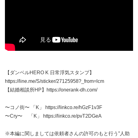
【ダンベルHERO K 日常浮気スタンプ】
https://line.me/S/sticker/27125958?_from=lcm
【結婚相談所HP】https://onerank-dh.com/
〜コノ街〜 「K」 https://linkco.re/hGzF1v3F
〜Cry〜 「K」 https://linkco.re/pvT2DGeA
※本編に関しましては依頼者さんの許可のもと行う”人助