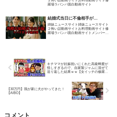
２怖い話動画サイトお料理動画サイト修
羅場ラバンバ面白動画サイト
結婚式当日に不倫相手が…
浮気
姉妹ニュースサイト姉妹ニュースサイト
２怖い話動画サイトお料理動画サイト修
羅場ラバンバ面白動画サイトメンバーシ
ップ→ ・依頼用Instagram→ ･しんり
Instagram→ ・tiktok→ ・マザコンしんり
tiktok→ スポンサー企業...
キチママが妊娠祝いにくれた高級蜂蜜が
怪しすぎるので、自家製ジャムに混ぜて
送り返した結果ｗｗ【女イッチの修羅場
劇場】2chスレゆっくり解説
【30万円】我が家に犬がやってきた！
【AIBO】
コメント