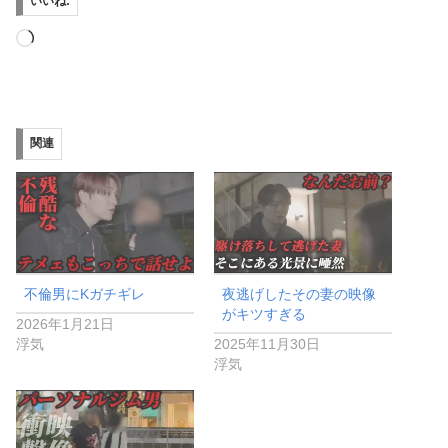
いいね:
読
み
込
み
関連
中…
不倫男にKガチギレ
夜逃げしたその妻の映像
がキツすぎる
2026年1月21日
浮気
2025年11月30日
浮気