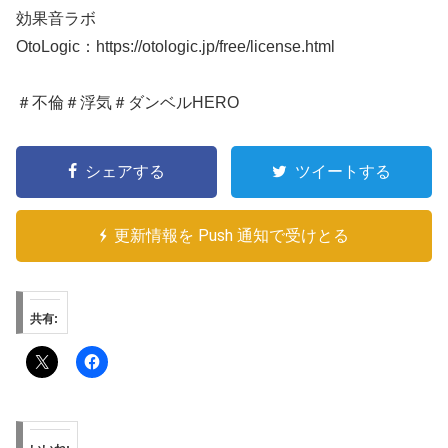
効果音ラボ
OtoLogic：https://otologic.jp/free/license.html​
＃不倫＃浮気＃ダンベルHERO
シェアする
ツイートする
更新情報を Push 通知で受けとる
共有: