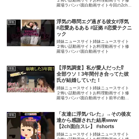
解説】
２怖い話動画サイトお料理動画サイト修
羅場ラバンバ面白動画サイト今回の2chス
カッとする話は、夫の浮気を義母に相談
したところ、全てを察した義母がブチギ
レて復讐する修羅場スレです。世の中の
浮気の尋問エグ過ぎる彼女#浮気
浮気
ありとあらゆる、人間...
#恋愛あるある #証拠 #恋愛テクニ
ック
姉妹ニュースサイト姉妹ニュースサイト
２怖い話動画サイトお料理動画サイト修
羅場ラバンバ面白動画サイト
【浮気調査】私が愛人だった⁉
浮気
全部ウソ！3年間付き合ってた彼
氏が結婚していた！
姉妹ニュースサイト姉妹ニュースサイト
２怖い話動画サイトお料理動画サイト修
羅場ラバンバ面白動画サイト前半の動画
はこちらのURLからご視聴ください。⬇️📩
お問合わせはこちら【株式会社MR HP】
【電話】0120-736-955【SNS】岡田真
「友達に浮気バレた」→その後友
浮気
弓...
達から感謝された結果www
【2ch面白スレ】 #shorts
姉妹ニュースサイト姉妹ニュースサイト