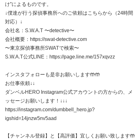
け”によるものです。
↓僕達が行う探偵事務所へのご依頼はこちらから（24時間
対応）↓
会社名：S.W.A.T 〜detective〜
会社概要：https://swat-detective.com
〜東京探偵事務所SWATで検索〜
S.W.A.T公式LINE：https://page.line.me/157xqvzz
インスタフォローも是非お願いします🤲🤲
お仕事依頼↓↓
ダンベルHERO Instagram公式アカウントの方からの、メ
ッセージお願いします！↓↓↓
https://instagram.com/dumbbell_hero.jp?
igshid=14jnzw5nv5aad
【チャンネル登録】と【高評価】宜しくお願い致します🤲