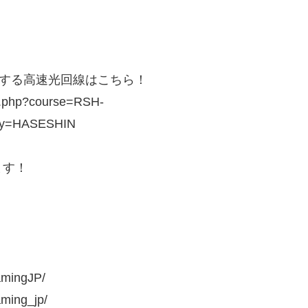
オススメする高速光回線はこちら！
ect.php?course=RSH-
ey=HASESHIN
ます！
amingJP/
aming_jp/