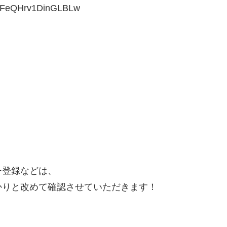
7HFeQHrv1DinGLBLw
ー登録などは、
かりと改めて確認させていただきます！