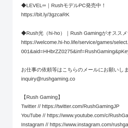
◆LEVEL∞｜RushモデルPC発売中！
https://bit.ly/3gzcaRK
◆Rush光（hi-ho）｜Rush Gamingが
https://welcome.hi-ho.life/service/games/sel
001&aid=HHbrZZ0275&inf=RushGaming&pK
お仕事の依頼等はこちらのメールにお願いし
inquiry@rushgaming.co
【Rush Gaming】
Twitter // https://twitter.com/RushGamingJP
YouTube // https://www.youtube.com/c/RushG
Instagram // https://www.instagram.com/rushg