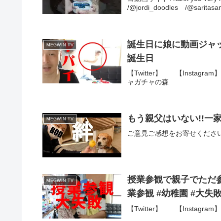
/@jordi_doodles /@saritasan
誕生日に娘に動画ジャック
MEGWIN TV
誕生日
【Twitter】 【Instag
ャガチャの森
もう親父はいない!!一
MEGWIN TV
ご意見ご感想をお寄せください。【
授業参観で親子でただ参
MEGWIN TV
業参観 #幼稚園 #大失
【Twitter】 【Instagram】