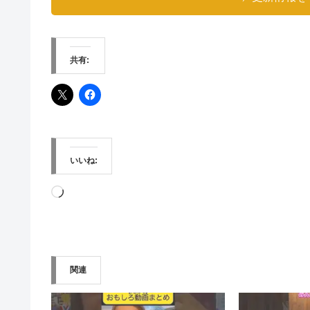
共有:
いいね:
読
み
込
み
関連
中…