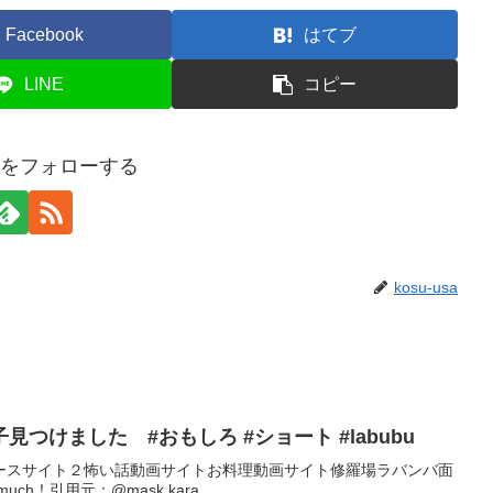
Facebook
はてブ
LINE
コピー
usaをフォローする
kosu-usa
つけました #おもしろ #ショート #labubu
ースサイト２怖い話動画サイトお料理動画サイト修羅場ラバンバ面
 much！引用元：@mask.kara