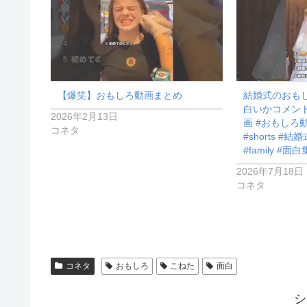
【爆笑】おもしろ動画まとめ
結婚式のおもし
白いかコメント
2026年2月13日
画 #おもしろ
コネタ
#shorts #結婚
#family #面白
2026年7月18日
コネタ
コネタ
おもしろ
こねた
面白
シ