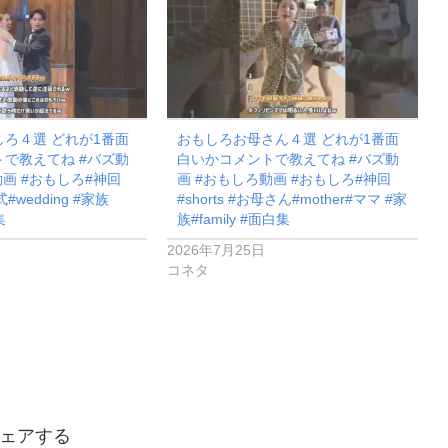
ろ４選 どれが1番面
おもしろお母さん４選 どれが1番面
で教えてね #バズ動
白いかコメントで教えてね #バズ動
動画 #おもしろ#神回
画 #おもしろ動画 #おもしろ#神回
式#wedding #家族
#shorts #お母さん#mother#ママ #家
集
族#family #面白集
2026年7月25日
コネタ
ェアする