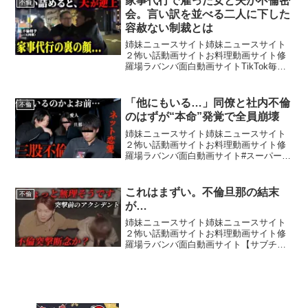
家事代行で雇った女と夫が不倫密
不倫
長...
会。言い訳を並べる二人に下した
容赦ない制裁とは
姉妹ニュースサイト姉妹ニュースサイト
２怖い話動画サイトお料理動画サイト修
羅場ラバンバ面白動画サイトTikTok毎日
配信！相談はInstagramで受付中ひろしの
TikTok ひろしのInstagram 後日談の声は
(VOICEVOX:冥鳴ひ...
「他にもいる…」同僚と社内不倫
不倫
のはずが“本命”発覚で全員崩壊
姉妹ニュースサイト姉妹ニュースサイト
２怖い話動画サイトお料理動画サイト修
羅場ラバンバ面白動画サイト#スーパーノ
ヴァ #浮気 #不倫 #修羅場●編集者募集に
関するお知らせ随時、編集スタッフを募
集しております！詳細や採用条件などは
これはまずい。不倫旦那の結末
不倫
下記リンクの動...
が…
姉妹ニュースサイト姉妹ニュースサイト
２怖い話動画サイトお料理動画サイト修
羅場ラバンバ面白動画サイト【サブチャ
ンネル】【ダンベル福袋】【DUON】
【ダンベルHERO K 日常浮気スタンプ】
【結婚相談所HP】【JUMANJI ジュエリ
ーHP】〜...