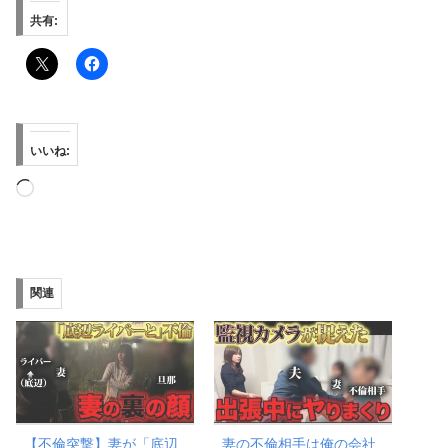
共有:
いいね:
読
み
込
み
関連
中…
【不倫突撃】妻が「底辺
妻の不倫相手は俺の会社