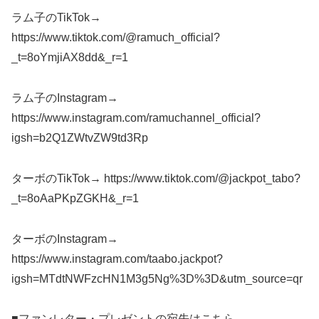
ラム子のTikTok→
https://www.tiktok.com/@ramuch_official?
_t=8oYmjiAX8dd&_r=1
ラム子のInstagram→
https://www.instagram.com/ramuchannel_official?
igsh=b2Q1ZWtvZW9td3Rp
ターボのTikTok→ https://www.tiktok.com/@jackpot_tabo?
_t=8oAaPKpZGKH&_r=1
ターボのInstagram→
https://www.instagram.com/taabo.jackpot?
igsh=MTdtNWFzcHN1M3g5Ng%3D%3D&utm_source=qr
■ファンレター・プレゼントの宛先はこちら