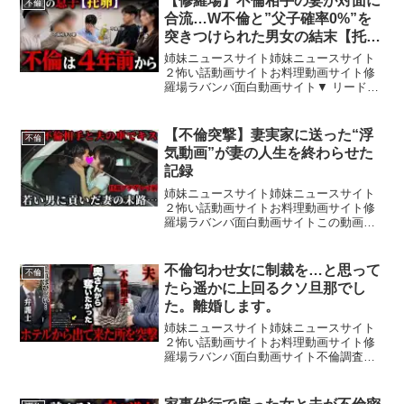
【修羅場】不倫相手の妻が対面に
不倫
合流…W不倫と”父子確率0%”を
突きつけられた男女の結末【托
卵】
姉妹ニュースサイト姉妹ニュースサイト
２怖い話動画サイトお料理動画サイト修
羅場ラバンバ面白動画サイト▼ リード
Instagram → TikTok →
【不倫突撃】妻実家に送った“浮
不倫
気動画”が妻の人生を終わらせた
記録
姉妹ニュースサイト姉妹ニュースサイト
２怖い話動画サイトお料理動画サイト修
羅場ラバンバ面白動画サイトこの動画は
不倫の相談を受けてこちらで調査し不倫
相手に復讐する動画です情報提供先は
TwitterのDMにて!
不倫匂わせ女に制裁を…と思って
不倫
@kzhodowameku◾︎ED...
たら遥かに上回るクソ旦那でし
た。離婚します。
姉妹ニュースサイト姉妹ニュースサイト
２怖い話動画サイトお料理動画サイト修
羅場ラバンバ面白動画サイト不倫調査依
頼はこちら⬇️電話番号：0120-736-955MR
探偵事務所は浮気・不倫調査に強い大手
探偵社です。年間の相談件数は15,000件