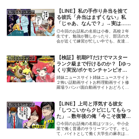
ルのご確認をお願いします！🎮 自己紹介
Lスターしゅんしゅんです（Lスター + し
【LINE】私の手作り弁当を捨て
気になるランキング
ゅんしゅん ←...
る彼氏「弁当はまずくない」私
「じゃあ、なんで？」→実は…
【スカッとする話】
◎今回のお話私の名前は小春。高校２年
生です。勉強が難しかったり、部活の大
会が近くて練習が忙しい中でも、友達と
のおしゃべりや休日に遊びに出かけるな
ど、とても楽しく充実した高校生活を送
っています。そんな充分に楽しい日々を
【検証】初期PTだけでマスター
気になるランキング
過ごしていましたが、つい...
ランク級まで行けるのか？【ゆっ
くり実況/ポケモンチャンピオン
ズ】
姉妹ニュースサイト姉妹ニュースサイト
２怖い話動画サイトお料理動画サイト修
羅場ラバンバ面白動画サイトおどろくが
いっぱい頑張って考えた、最強初期PTは
これだぁ！サムネ元ネタ：名探偵プリキ
ュア/🐺 Twitter 🐺 /🐺 インスタ 🐺
【LINE】上司と浮気する彼女
気になるランキング
୨୧┈...
「しつこいからクビにしてもらっ
た」→数年後の俺「今こそ復讐の
時www」
◎今回のお話俺の名前はツヨシ。中小企
業で働く普通のサラリーマンです。そし
て、バイトとして働く大学生の麻衣は、
実は俺の彼女だったりします。会社のみ