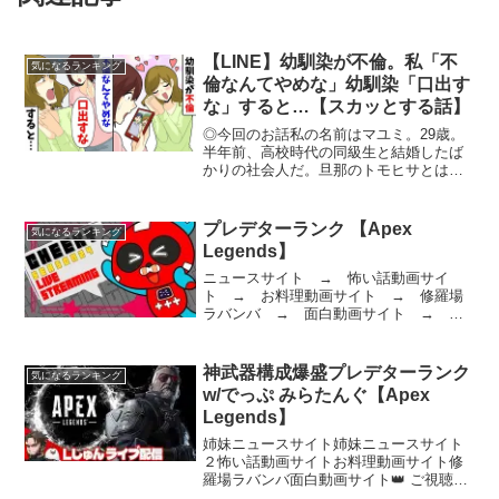
【LINE】幼馴染が不倫。私「不
気になるランキング
倫なんてやめな」幼馴染「口出す
な」すると…【スカッとする話】
◎今回のお話私の名前はマユミ。29歳。
半年前、高校時代の同級生と結婚したば
かりの社会人だ。旦那のトモヒサとは、
同窓会で再会したのをきっかけに交際に
発展。２年付き合って、結婚することに
なった。「気になるLINE」のチャンネル
プレデターランク 【Apex
気になるランキング
登録をよろしくお願...
Legends】
ニュースサイト → 怖い話動画サイ
ト → お料理動画サイト → 修羅場
ラバンバ → 面白動画サイト → チ
ーキーです！ チャンネル登録、高評価お
願いします【所属】@SBI_eSportsメンバ
ーシップ Donation (寄付)はこちら！S...
神武器構成爆盛プレデターランク
気になるランキング
w/でっぷ みらたんぐ【Apex
Legends】
姉妹ニュースサイト姉妹ニュースサイト
２怖い話動画サイトお料理動画サイト修
羅場ラバンバ面白動画サイト👑 ご視聴あ
りがとうございます！コメント前にルー