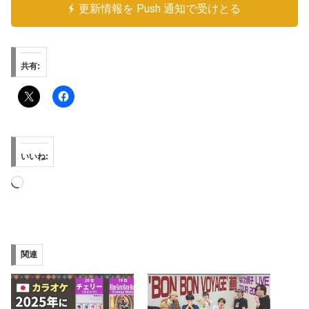
更新情報を Push 通知で受けとる
共有:
いいね:
読
み
込
み
関連
中…