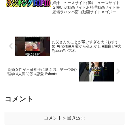
レジェンズ】【Dragon Ball
姉妹ニュースサイト姉妹ニュースサイト
Legends】
２怖い話動画サイトお料理動画サイト修
羅場ラバンバ面白動画サイト＃ゴジー
タ ＃ベジット ＃レジェンズ最強ラン
キング #レジェンズフェスティバル
2024 ＃ドラゴンボールレジェンズ初心
者 縛りプレイ＆DMキッ...
お父さんのことが嫌いすぎる犬 #おすす
め #shorts#月曜から夜ふかし #面白い#犬
#japan#バズれ
既婚女性が不倫相手に選ぶ男、第一位#心
理学 #人間関係 #恋愛 #shorts
コメント
コメントを書き込む