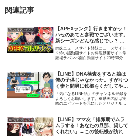
関連記事
【APEXランク】行きますかッ！
気になるランキング
ハセのあてと参戦でございます。
新シーズンどんな感じでぃ？ 胡
桃のあ, 心白てと【ハセシン】
姉妹ニュースサイト姉妹ニュースサイト
Apex Legends
２怖い話動画サイトお料理動画サイト修
羅場ラバンバ面白動画サイト20時30分か
らフルパーティになる予定っす！頑張る
ぞーう！【チャンネル登録はこちら！】
【X】【今回のメンバー】・ハセシン・胡
【LINE】DNA検査をすると娘は
気になるランキング
桃のあ・心白てとコ...
俺の子供じゃなかった。すがりつ
く妻と間男に鉄槌をくだしてやっ
た
「気になるLINE話」のチャンネル登録を
よろしくお願いします。※動画の話は実
際のエピソードを元にしたオリジナルス
トーリです。※当チャンネルに登場する
人物の名前は架空のものです。実在の人
物などとは関係ありません。※許可のな
【LINE】ママ友「排卵期でムラ
気になるランキング
い２次利用及び転載な...
ムラする！あなたの旦那、貸して
くれない」→この後転機が訪れて