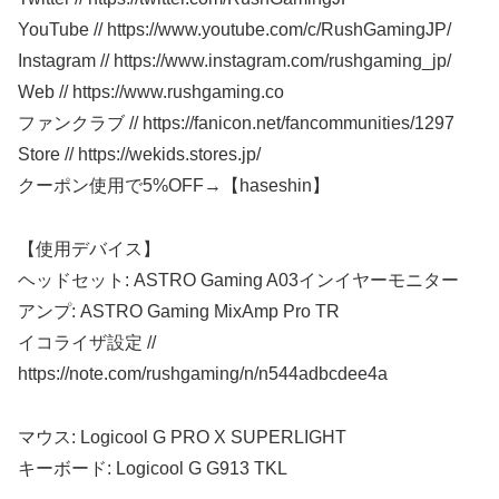
YouTube // https://www.youtube.com/c/RushGamingJP/
Instagram // https://www.instagram.com/rushgaming_jp/
Web // https://www.rushgaming.co
ファンクラブ // https://fanicon.net/fancommunities/1297
Store // https://wekids.stores.jp/
クーポン使用で5%OFF→【haseshin】
【使用デバイス】
ヘッドセット: ASTRO Gaming A03インイヤーモニター
アンプ: ASTRO Gaming MixAmp Pro TR
イコライザ設定 //
https://note.com/rushgaming/n/n544adbcdee4a
マウス: Logicool G PRO X SUPERLIGHT
キーボード: Logicool G G913 TKL