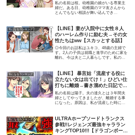
ww
私の名前は桜。幼稚園の娘がいる専業主
婦だ。ある日、幼稚園のママ友さんから
とんでもない相談が舞い込んでき
た・・・「気になるLINE話」のチャンネ
ル登録をよろしくお願いします。※この
動画は、実際のエピソードを元にしたオ
【LINE】妻が入院中に女性８人
気になるランキング
リジナルストーリーをアニメ...
のハーレム作りに励む夫→その女
性たちはww【スカッとする話】
◎今回のお話私はユキコ、48歳の主婦で
す。2人の子供は就職と進学のために家を
離れ、今は夫と二人暮らしです。私の家
の近くにあるアパートにサトウマリコさ
んという20代後半の奥さんが住んでいま
す。マリコさんとはパート先で顔見知り
【LINE】 暴言姑「流産する役に
気になるランキング
になったのですが、...
立たない女は出てけ！」ひどい仕
打ちに離婚→書き溜めた日記で楽
しいことを始めたらww
私の名前は陽子。夫の達久とは３年間夫
婦としてやってきましたが、離婚する事
になった。原因は、私が流産した時に夫
の本性がわかったからだ。義両親が「役
立たず」「不良品」と言う隣で、妻をか
ばう事もせず、同調した夫…目が覚めた
ULTRAホープソードトランクス
気になるランキング
瞬間だった…「気になるL...
参戦!!レジェンズ最強キャララン
キングTOP10!!!【ドラゴンボール