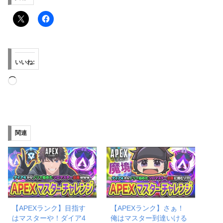
いいね:
読
み
込
み
関連
中…
【APEXランク】目指す
【APEXランク】さぁ！
はマスターや！ダイア4
俺はマスター到達いける