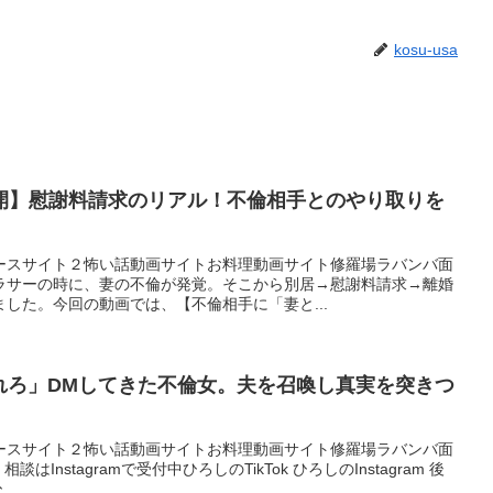
kosu-usa
開】慰謝料請求のリアル！不倫相手とのやり取りを
ースサイト２怖い話動画サイトお料理動画サイト修羅場ラバンバ面
ラサーの時に、妻の不倫が発覚。そこから別居→慰謝料請求→離婚
した。今回の動画では、【不倫相手に「妻と...
れろ」DMしてきた不倫女。夫を召喚し真実を突きつ
ースサイト２怖い話動画サイトお料理動画サイト修羅場ラバンバ面
談はInstagramで受付中ひろしのTikTok ひろしのInstagram 後
..