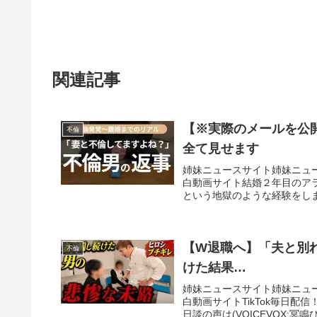
関連記事
【※実際のメールを公
不倫
全て見せます
姉妹ニュースサイト姉妹ニュ
白動画サイト結婚２年目のア
という地獄のような経験をしま
【W退職へ】「夫と別
不倫
けた結果…
姉妹ニュースサイト姉妹ニュ
白動画サイトTikTok毎日配信！相
日談の声は(VOICEVOX:冥鳴ひ.