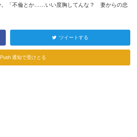
か。「不倫とか……いい度胸してんな？ 妻からの忠
！
ツイートする
Push 通知で受けとる