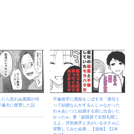
したら思わぬ展開が待
不倫相手に愚痴をこぼす夫「責任と
不倫夫に復讐した話
って結婚なんかするんじゃなかった
わｗあいつと結婚する前に出会いた
かったw」妻「盗聴器で全部丸聞こ
えよ」浮気相手と夫がいるホテルに
突撃してみた結果…【漫画】【2本