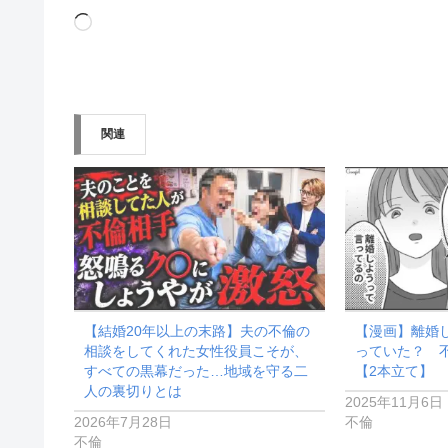
読
み
込
み
関連
中…
【結婚20年以上の末路】夫の不倫の
【漫画】離婚
相談をしてくれた女性役員こそが、
っていた？ 
すべての黒幕だった…地域を守る二
【2本立て】
人の裏切りとは
2025年11月6日
2026年7月28日
不倫
不倫