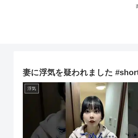
妻に浮気を疑われました #short
浮気