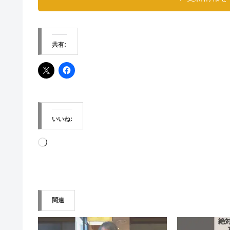
共有:
いいね:
読
み
込
み
関連
中…