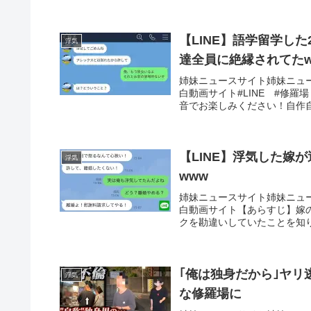
【LINE】語学留学し
浮気
達全員に絶縁されてたw
姉妹ニュースサイト姉妹ニュ
白動画サイト#LINE #修
音でお楽しみください！自作自演
【LINE】浮気した嫁
浮気
www
姉妹ニュースサイト姉妹ニュ
白動画サイト【あらすじ】嫁
クを勘違いしていたことを知り
｢俺は独身だから｣ヤ
浮気
な修羅場に