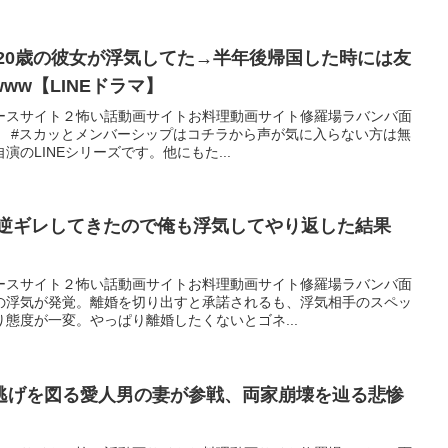
た20歳の彼女が浮気してた→半年後帰国した時には友
ww【LINEドラマ】
ースサイト２怖い話動画サイトお料理動画サイト修羅場ラバンバ面
羅場 #スカッとメンバーシップはコチラから声が気に入らない方は無
のLINEシリーズです。他にもた...
が逆ギレしてきたので俺も浮気してやり返した結果
ースサイト２怖い話動画サイトお料理動画サイト修羅場ラバンバ面
の浮気が発覚。離婚を切り出すと承諾されるも、浮気相手のスペッ
態度が一変。やっぱり離婚したくないとゴネ...
リ逃げを図る愛人男の妻が参戦、両家崩壊を辿る悲惨