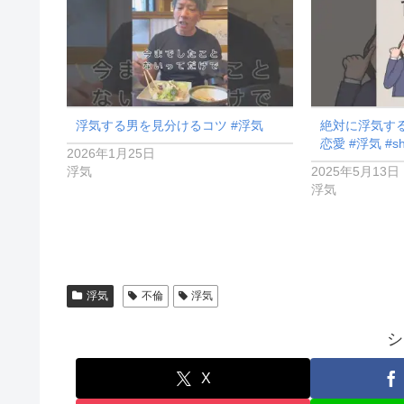
浮気する男を見分けるコツ #浮気
絶対に浮気する
恋愛 #浮気 #sh
2026年1月25日
浮気
2025年5月13日
浮気
浮気
不倫
浮気
シ
X