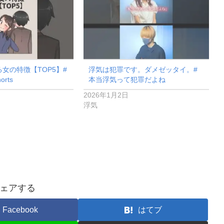
女の特徴【TOP5】#
浮気は犯罪です。ダメゼッタイ。#
orts
本当浮気って犯罪だよね
2026年1月2日
浮気
ェアする
Facebook
はてブ