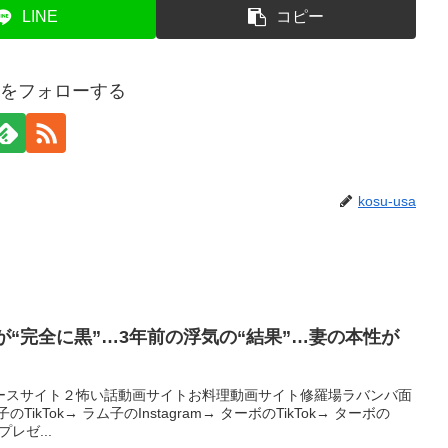
LINE
コピー
usaをフォローする
kosu-usa
が“完全に黒”…3年前の浮気の“結果”…妻の本性が
ースサイト２怖い話動画サイトお料理動画サイト修羅場ラバンバ面
ikTok→ ラム子のInstagram→ ターボのTikTok→ ターボの
プレゼ...