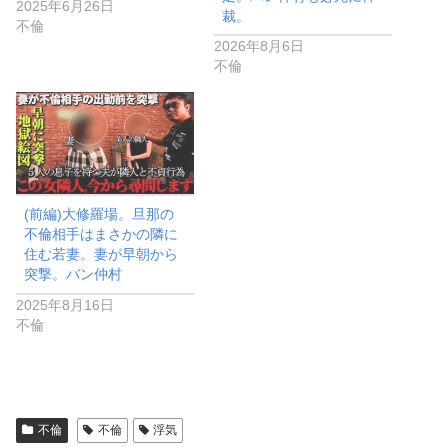
2025年6月26日
裁。
不倫
2026年8月6日
不倫
(前編)大修羅場。旦那の
不倫相手はまさかの隣に
住む若妻。妻が早朝から
突撃。バン仲村
2025年8月16日
不倫
不倫
不倫
浮気