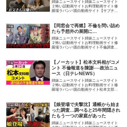
姉妹ニュースサイト姉妹ニュースサイト
２怖い話動画サイトお料理動画サイト修
羅場ラバンバ面白動画サイト【サブチャ
ンネル】【ダンベルHERO K 日常浮気ス
タンプ】【結婚相談所HP】【JUMANJI
ジュエリーHP】〜コノ街〜 「K」 〜
【同窓会で再燃】不倫を問い詰め
不倫
Cry〜...
たら予想外の展開に…
姉妹ニュースサイト姉妹ニュースサイト
２怖い話動画サイトお料理動画サイト修
羅場ラバンバ面白動画サイト不倫調査依
頼はこちら⬇️電話番号：0120-736-955MR
探偵事務所は浮気・不倫調査に強い大手
探偵社です。年間の相談件数は15,000件
【ノーカット】松本文科相がコメ
不倫
長...
ント 不倫報道を陳謝──政治ニュ
ース（日テレNEWS）
姉妹ニュースサイト姉妹ニュースサイト
２怖い話動画サイトお料理動画サイト修
羅場ラバンバ面白動画サイト松本文部科
学相は記者団の取材に応じ、週刊誌の不
倫報道について陳謝した上で、高市首相
から「これまで以上に頑張るように」声
【娘登場で夫撃沈】通帳から始ま
不倫
をかけられたと明らかにし...
った調査…調べると25年間隠され
たもう一つの家庭があった
姉妹ニュースサイト姉妹ニュースサイト