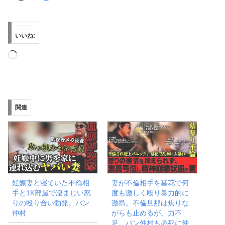
いいね:
読
み
込
み
関連
中…
妊娠妻と寝ていた不倫相
妻が不倫相手を墓花で何
手と1K部屋で凄まじい怒
度も激しく殴り暴力的に
りの殴り合い勃発。バン
激昂。不倫旦那は焦りな
仲村
がらも止めるが、力不
足。バン仲村も必死に仲