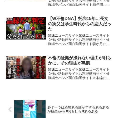
２怖い話動画サイトお料理動画サイト修
羅場ラバンバ面白動画サイト25年間、一
度も夫を疑ったことはありませんでし
た。しかし、通帳に残る毎月の送金履歴
から始まった調査で判明したのは、不倫
【W不倫DNA】托卵15年…長女
不倫
ではなく「もう一つの家庭...
の実父は学生時代からの恋人だっ
た
姉妹ニュースサイト姉妹ニュースサイト
２怖い話動画サイトお料理動画サイト修
羅場ラバンバ面白動画サイト妻が月に一
度だけ出掛ける場所。そこにいたのは、
娘の同級生の父親でした。夫だけが知ら
なかった家族の秘密が、ついに明らかに
不倫の証拠が撮れない理由が明ら
不倫
なります。#不倫 #不倫...
かに。その理由が鳥肌
姉妹ニュースサイト姉妹ニュースサイト
２怖い話動画サイトお料理動画サイト修
羅場ラバンバ面白動画サイト※本編に関
しましては依頼者さんの許可のもと行
う”人助け”によるものです。↓僕達が行う
探偵事務所へのご依頼はこちらから（24
時間対応）↓会社名：...
必ず一つは経験ある細かすぎるあるある
が最高www #おもしろ #あるある