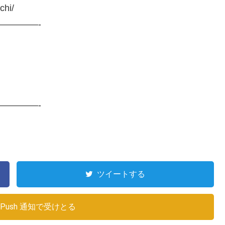
chi/
————-
————-
ツイートする
Push 通知で受けとる