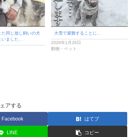
また同じ放し飼いの犬
大雪で避難することに…
まいました…
2026年1月26日
動物・ペット
ェアする
Facebook
はてブ
LINE
コピー