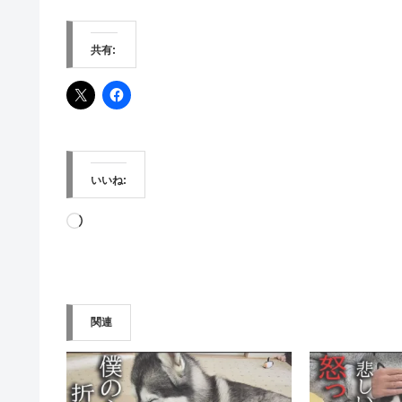
共有:
いいね:
読
み
込
み
関連
中…