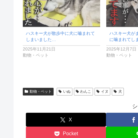
ハスキー犬が散歩中に犬に嚙まれて
ハスキー犬が
しまいました…
に噛まれてし
2025年11月21日
2025年12月7日
動物・ペット
動物・ペット
動物・ペット
いぬ
わんこ
イヌ
犬
シ
X
Pocket