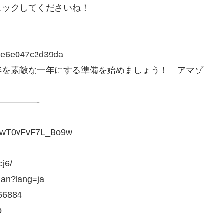
ェックしてくださいね！
12e6e047c2d39da
年を素敵な一年にする準備を始めましょう！ アマゾ
————-
JCwT0vFvF7L_Bo9w
j6/
han?lang=ja
66884
p