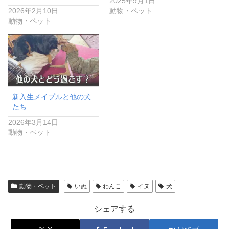
2025年9月1日
2026年2月10日
動物・ペット
動物・ペット
新入生メイプルと他の犬
たち
2026年3月14日
動物・ペット
動物・ペット
いぬ
わんこ
イヌ
犬
シェアする