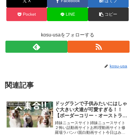
X
Facebook
はてブ
Pocket
LINE
コピー
kosu-usaをフォローする
kosu-usa
関連記事
ドッグランで子供みたいにはしゃ
動物・ペット
ぐ大きい犬達が可愛すぎる！！
【ボーダーコリー・オーストラリ
アンシェパード・シベリアンハス
姉妹ニュースサイト姉妹ニュースサイト
キー】
２怖い話動画サイトお料理動画サイト修
羅場ラバンバ面白動画サイト今日はみん