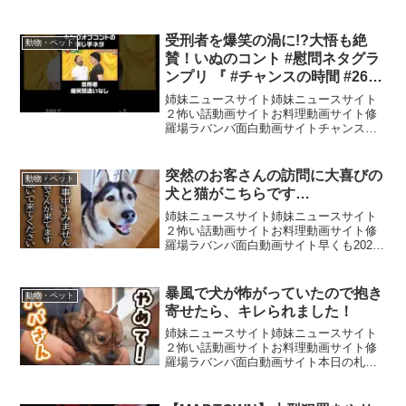
なでドッグランに行った時の動画です✨
動画では久しぶりの登場のアッシュとル
ディですが毎週会ってます✨﹏﹏﹏﹏﹏
受刑者を爆笑の渦に!?大悟も絶
動物・ペット
﹏﹏﹏﹏﹏﹏﹏﹏﹏﹏﹏﹏...
賛！いぬのコント #慰問ネタグラ
ンプリ 『 #チャンスの時間 #260
』#ABEMA で無料配信中 #千鳥 #
姉妹ニュースサイト姉妹ニュースサイト
ノブ #大悟 #shorts
２怖い話動画サイトお料理動画サイト修
羅場ラバンバ面白動画サイトチャンスの
時間🤡公式チャンネル登録をお願いしま
す ▼番組詳細----------------------------------------
-...
突然のお客さんの訪問に大喜びの
動物・ペット
犬と猫がこちらです…
姉妹ニュースサイト姉妹ニュースサイト
２怖い話動画サイトお料理動画サイト修
羅場ラバンバ面白動画サイト早くも2026
年のカレンダーや手帳の予約販売がスタ
ートしました！🗓🖋定番のカレンダーや
手帳はもちろん、今回は素敵なステッカ
暴風で犬が怖がっていたので抱き
動物・ペット
ーや使いやすいボール...
寄せたら、キレられました！
姉妹ニュースサイト姉妹ニュースサイト
２怖い話動画サイトお料理動画サイト修
羅場ラバンバ面白動画サイト本日の札幌
は吹雪というか、暴風雪という
か、、、。とにかく風が強くて視界も悪
いんです…困ったね。。。🐕️前回の動画