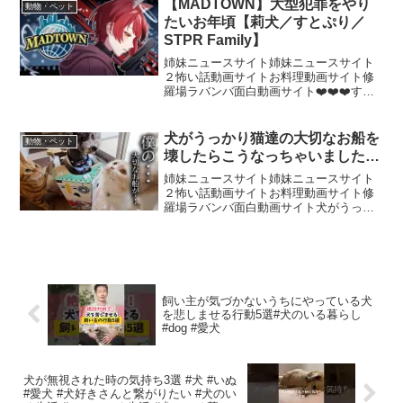
【MADTOWN】大型犯罪をやり
動物・ペット
🍎ママ視点のポテひだチャーの...
たいお年頃【莉犬／すとぷり／
STPR Family】
姉妹ニュースサイト姉妹ニュースサイト
２怖い話動画サイトお料理動画サイト修
羅場ラバンバ面白動画サイト❤️❤️❤️すと
ぷりの赤色担当、莉犬です！🐶歌ったり
喋ったり、声や物語を届けるのが好
き！ ❤️❤️❤️⋰ワンマンライブのリター
犬がうっかり猫達の大切なお船を
動物・ペット
ンズ！？！⋱໒꒱...
壊したらこうなっちゃいました…
姉妹ニュースサイト姉妹ニュースサイト
２怖い話動画サイトお料理動画サイト修
羅場ラバンバ面白動画サイト犬がうっか
り猫達の大切なお船を壊したらこうなっ
ちゃいました...2025年、来年のカレンダ
ーの予約販売が始まりました楽天市場で
は「犬と猫の親バ...
飼い主が気づかないうちにやっている犬
を悲しませる行動5選#犬のいる暮らし
#dog #愛犬
犬が無視された時の気持ち3選 #犬 #いぬ
#愛犬 #犬好きさんと繋がりたい #犬のい