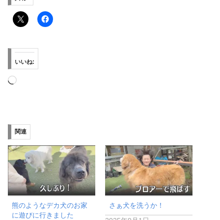
いいね:
読
み
込
み
関連
中…
熊のようなデカ犬のお家
さぁ犬を洗うか！
に遊びに行きました