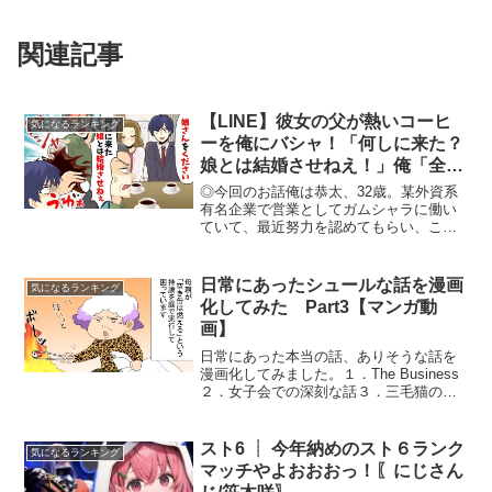
関連記事
【LINE】彼女の父が熱いコーヒ
気になるランキング
ーを俺にバシャ！「何しに来た？
娘とは結婚させねえ！」俺「全然
いいですよ」その結果…【スカッ
◎今回のお話俺は恭太、32歳。某外資系
とする話】
有名企業で営業としてガムシャラに働い
ていて、最近努力を認めてもらい、この
歳で課長に昇格することができました。
周りから見れば、順調な生活を送ってい
るかのように見えるかも知れません。で
日常にあったシュールな話を漫画
気になるランキング
も、実はそうでもないん...
化してみた Part3【マンガ動
画】
日常にあった本当の話、ありそうな話を
漫画化してみました。１．The Business
２．女子会での深刻な話３．三毛猫の恩
返し４．空き缶は燃える「気になるまん
が」は、募集したネタをオリジナルの漫
画にして掲載しているマンガ動画チャン
スト6 ┊︎ 今年納めのスト６ランク
気になるランキング
ネルです。フ...
マッチやよおおおっ！〖にじさん