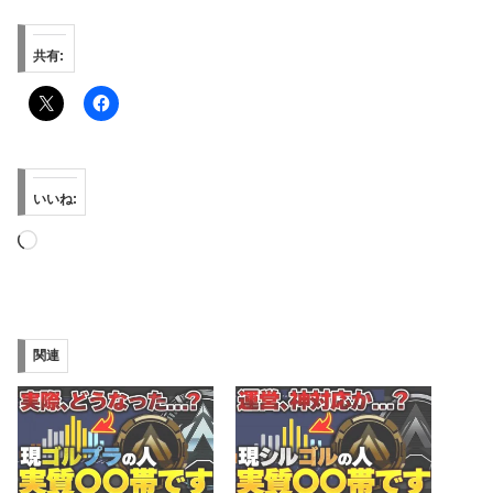
共有:
いいね:
読
み
込
み
関連
中…