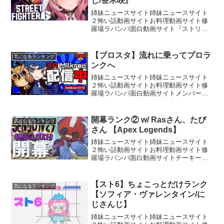
じ/笹木咲〗
姉妹ニュースサイト姉妹ニュースサイト
２怖い話動画サイトお料理動画サイト修
羅場ラバンバ面白動画サイト『ストリー
トファイター6』 ©CAPCOM CO., LTD.
2023 ALL RIGHTS RESERVED.– – – – –
୨♡୧ ...
【ブロスタ】流れに乗ってプロラ
気になるランキング
ンクへ
姉妹ニュースサイト姉妹ニュースサイト
２怖い話動画サイトお料理動画サイト修
羅場ラバンバ面白動画サイトメンバーシ
ップはこちら【Twitter】【Instagram】コ
メント欄を見て不快になる方もおられま
すのでコメント欄では配慮してくださ
開幕ランク② w/ Rasさん、たぴ
気になるランキング
い。俺以...
さん 【Apex Legends】
姉妹ニュースサイト姉妹ニュースサイト
２怖い話動画サイトお料理動画サイト修
羅場ラバンバ面白動画サイトチーキーで
す！ チャンネル登録、高評価お願いしま
す【所属】@SBI_eSportsメンバーシップ
Donation (寄付)はこちら！Supp...
【スト6】ちょこっとだけランク
気になるランキング
【ソフィア・ヴァレンタイン/に
じさんじ】
姉妹ニュースサイト姉妹ニュースサイト