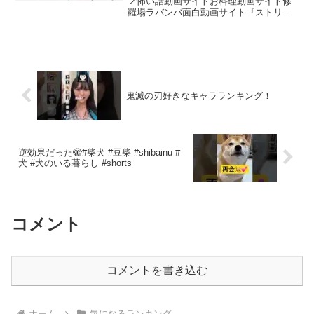
２怖い話動画サイトお料理動画サイト修
羅場ラバンバ面白動画サイト『ストリー
トファイター6』©CAPCOM CO., LTD.
2023 ALL RIGHTS RESERVED.すてきな
イラスト✨┈┈┈┈┈┈...
鬼滅の刃好きなキャラランキング！
逆効果だった🫣#柴犬 #豆柴 #shibainu #
犬 #犬のいる暮らし #shorts
コメント
コメントを書き込む
ホーム
気になるランキング