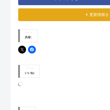
更新情報を 
共有:
いいね:
読
み
込
み