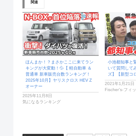
関連
中…
ほんまか！？まさかここに来てラン
小池都知事と
キングが大変動！💦【 軽自動車 ＆
いて質問して
普通車 新車販売台数ランキング！
ズ】【新型コ
2025年10月】ヤリスクロス HEV Z
2021年1月21日
オーナー
Fischer's-フ
2025年11月8日
気になるランキング