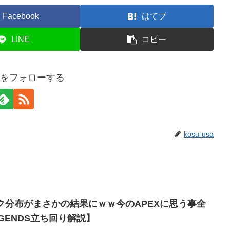
Facebook
はてブ
LINE
コピー
usaをフォローする
kosu-usa
ク分布がまさかの結果にｗｗ今のAPEXに思う事全
EGENDS立ち回り解説】