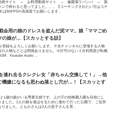
動画サイト → お料理動画サイト → 修羅場ラバンバ → 面
ハンで終わると思ってました。。。【コーチングされたい方はコチ
れば60FPSや高画質でお願いします...
遊戯会用の娘のドレスを盗んだ泥ママ。娘「ママごめ
マの娘が…【スカッとする話】
ネル登録をよろしくお願いします。※当チャンネルに登場する人物
在の人物などとは関係ありません。※許可のない２次利用及び転載
outube Audio ...
んを連れ去るクレクレ女「赤ちゃん交換して！」→他
ご機嫌になるも思わぬ落とし穴が…！【スカッとす
歳と1歳の娘がいる専業主婦です。上の子の幼稚園入園を目前にし
きました。2人の娘を遊ばせるために連れて行った公園で、ご近所
りました。ともかさんは3人の息子さんを育...