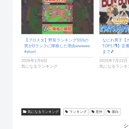
【ブロスタ】野良ランキングSSSの
なにわ男子【
男がDランクに降格した理由wwwww
TOP17🎙️
#short
まで🎵
2026年2月6日
2025年7月22日
気になるランキング
気になるランキ
気になるランキング
ランキング
意外
面白
シ