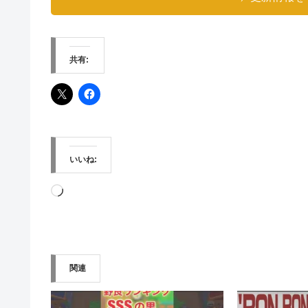
共有:
いいね:
読
み
込
み
関連
中…