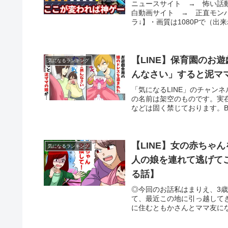
ニュースサイト → 怖い話
白動画サイト → 正直モン
ラ↓】・画質は1080Pで（出来
【LINE】保育園のお
気になるランキング
んなさい」すると泥マ
「気になるLINE」のチャン
の名前は架空のものです。実
などは固く禁じております。BGM : Y
【LINE】女の赤ちゃ
気になるランキング
人の娘を連れて逃げて
る話】
◎今回のお話私はまりえ、3
て、最近この地に引っ越して
に住むともかさんとママ友にな