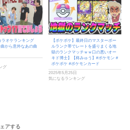
カラオケランキング
【ポケポケ】最終日のマスターボー
】定番曲から意外なあの曲
ルランク帯でレートを盛りまくる地
獄のランクマッチｗｗ口の悪いオー
キド博士】【柊みゅう】#ポケモン #
ポケポケ #ポケモンカード
ング
2025年5月25日
気になるランキング
ェアする