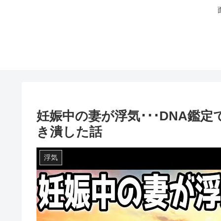
妊娠中の妻が浮気･･･DNA鑑
き潰した話
浮気