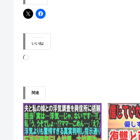
いいね:
読
み
込
み
関連
中…