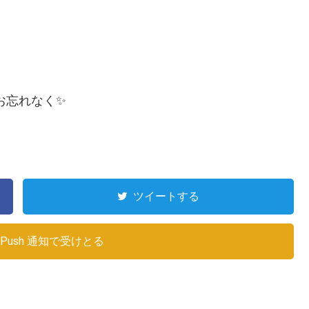
お忘れなく✨
ツイートする
Push 通知で受けとる