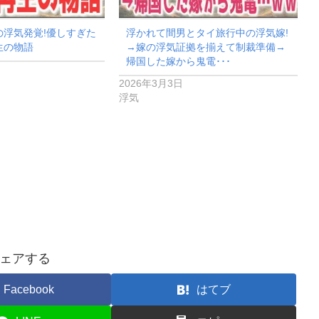
の浮気発覚!優しすぎた
浮かれて間男とタイ旅行中の浮気嫁!
生の物語
→嫁の浮気証拠を揃えて制裁準備→
帰国した嫁から鬼電･･･
2026年3月3日
浮気
ェアする
Facebook
はてブ