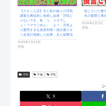
【スカッと話】夫と私の妹との浮気
信じていた妻
調査を興信所に依頼し結果「浮気じ
夫の復讐と再
ゃないです」私「う、うそでし
2026年2月2日
ょ！？ママごめん」「え？」浮気よ
浮気
り驚愕すぎる真実判明！指示通りす
ぐ反逆計画移した結果…夫と妹撃沈
2026年2月14日
浮気
浮気
不倫
浮気
シ
X