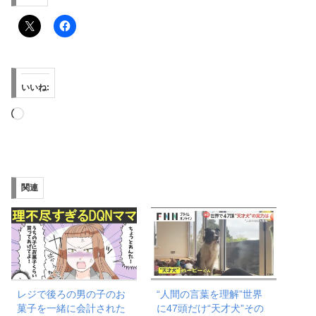
いいね:
読
み
込
み
関連
中…
レジで後ろの男の子のお
“人間の言葉を理解”世界
菓子を一緒に会計された
に47頭だけ“天才犬”その