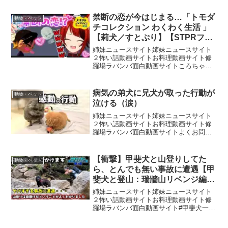
かる姿に癒されます。溝に落ちていたと
ころを保護されたわんちゃん。今では毎
禁断の恋が今はじまる…「トモダ
動物・ペット
週のお風呂を楽しみにして...
チコレクション わくわく生活 」
【莉犬／すとぷり】【STPRファ
ミリー】
姉妹ニュースサイト姉妹ニュースサイト
２怖い話動画サイトお料理動画サイト修
羅場ラバンバ面白動画サイトころちゃん
とらいとくんの恋はどうなる！？#莉犬く
ん #すとぷり #りけんくん--------------🍓メ
インチャンネル!!🍓🍓サブチャンネ...
病気の弟犬に兄犬が取った行動が
動物・ペット
泣ける（涙）
姉妹ニュースサイト姉妹ニュースサイト
２怖い話動画サイトお料理動画サイト修
羅場ラバンバ面白動画サイトよくお問い
合わせいただく犬用布トイレはこちらで
す↓楽曲提供者 株式会社 光サプライズ
【お問い合わせ先】
【衝撃】甲斐犬と山登りしてた
動物・ペット
meisumika1@gmail.com...
ら、とんでも無い事故に遭遇【甲
斐犬と登山：瑞牆山リベンジ編
第２話】
姉妹ニュースサイト姉妹ニュースサイト
２怖い話動画サイトお料理動画サイト修
羅場ラバンバ面白動画サイト#甲斐犬一休
と猫のしずくと僕のチャンネル #保護
猫 #日本犬↓熊に遭遇した動画↓↓ハチに