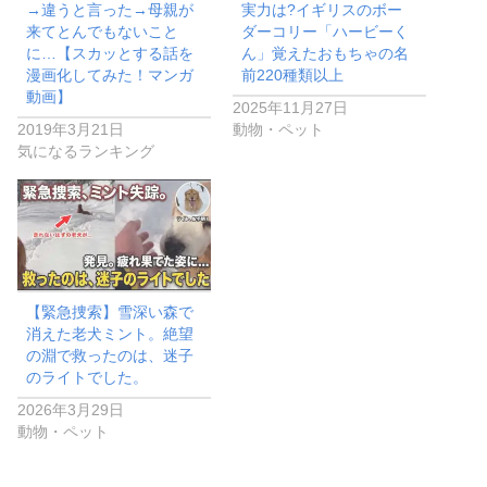
→違うと言った→母親が
実力は?イギリスのボー
来てとんでもないこと
ダーコリー「ハービーく
に…【スカッとする話を
ん」覚えたおもちゃの名
漫画化してみた！マンガ
前220種類以上
動画】
2025年11月27日
2019年3月21日
動物・ペット
気になるランキング
【緊急捜索】雪深い森で
消えた老犬ミント。絶望
の淵で救ったのは、迷子
のライトでした。
2026年3月29日
動物・ペット