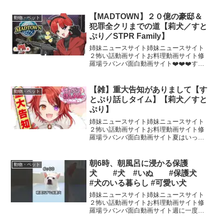
【MADTOWN】２０億の豪邸＆
動物・ペット
犯罪全クリまでの道【莉犬／すと
ぷり／STPR Family】
姉妹ニュースサイト姉妹ニュースサイト
２怖い話動画サイトお料理動画サイト修
羅場ラバンバ面白動画サイト❤️❤️❤️すと
ぷりの赤色担当、莉犬です！🐶歌ったり
喋ったり、声や物語を届けるのが好
き！ ❤️❤️❤️⋰ワンマンライブのリター
【雑】重大告知がありまして【す
動物・ペット
ンズ！？！⋱໒꒱...
とぷり話しタイム】【莉犬／すと
ぷり】
姉妹ニュースサイト姉妹ニュースサイト
２怖い話動画サイトお料理動画サイト修
羅場ラバンバ面白動画サイト夏はいっぱ
い話しタイムできるかな！！楽し
み！！！！重大告知も超準備したのでお
楽しみにおねがいします！！！#莉犬 #莉
朝6時、朝風呂に浸かる保護
動物・ペット
犬くん #すとぷり----...
犬 #犬 #いぬ #保護犬
#犬のいる暮らし #可愛い犬
姉妹ニュースサイト姉妹ニュースサイト
２怖い話動画サイトお料理動画サイト修
羅場ラバンバ面白動画サイト週に一度の
お風呂タイム気持ちよさそうに湯船へ浸