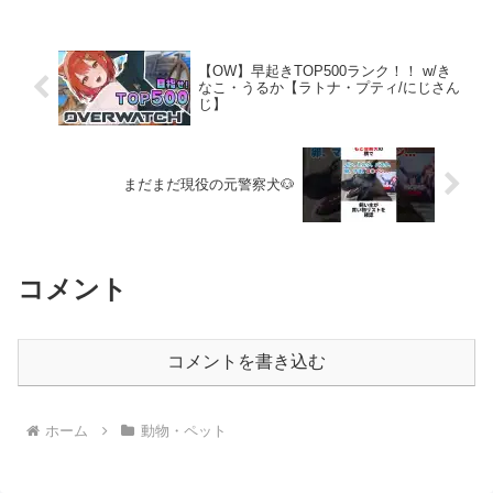
襲われた動画↓↓一休さんの躾の参考にし
た書籍↓↓一休さ...
【OW】早起きTOP500ランク！！ w/き
なこ・うるか【ラトナ・プティ/にじさん
じ】
まだまだ現役の元警察犬🐶
コメント
コメントを書き込む
ホーム
動物・ペット