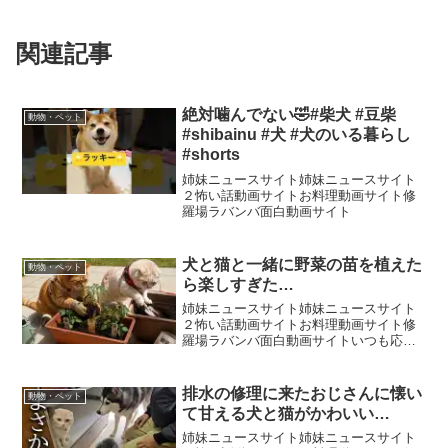
関連記事
絶対噛んでない🤣#柴犬 #豆柴
動物・ペット
#shibainu #犬 #犬のいる暮らし
#shorts
姉妹ニュースサイト姉妹ニュースサイト
２怖い話動画サイトお料理動画サイト修
羅場ラバンバ面白動画サイト
犬と猫と一緒に野菜の苗を植えた
動物・ペット
ら楽しすぎた…
姉妹ニュースサイト姉妹ニュースサイト
２怖い話動画サイトお料理動画サイト修
羅場ラバンバ面白動画サイトいつも応援
ありがとうございます。新しいグッズが
出ましたかわいいエコバックですかわい
いノートですグラスアクリルスタンドメ
排水の修理に来たおじさんに懐い
動物・ペット
ッシュポケットサコッシュ...
て甘える犬と猫がかわいい…
姉妹ニュースサイト姉妹ニュースサイト