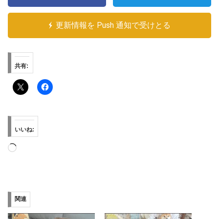
更新情報を Push 通知で受けとる
共有:
いいね:
読
み
込
み
関連
中…