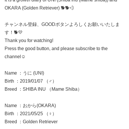
OKARA (Golden Retriever) 🐕🐕💨
チャンネル登録、GOODボタンよろしくお願いいたしま
す！🐕💛
Thank you for watching!
Press the good button, and please subscribe to the
channel☺
Name ：うに (UNI)
Birth ：2019/01/07 （♂）
Breed ：SHIBA INU （Mame Shiba）
Name ：おから(OKARA)
Birth ：2021/05/25 （♀）
Breed ：Golden Retriever