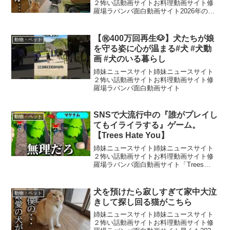
２怖い話動画サイトお料理動画サイト修
羅場ラバンバ面白動画サイト2026年のカ
レンダーや手帳の予約販売がスタートし
ました！🗓🖋定番のカレンダーや手帳は
もちろん、今回は素敵なステッカーや使
【㊗️400万回再生🐶】犬たちが娘
動物・ペット
いやすいボールペンも...
を守る姿に心が温まる#犬 #犬動
画 #犬のいる暮らし
姉妹ニュースサイト姉妹ニュースサイト
２怖い話動画サイトお料理動画サイト修
羅場ラバンバ面白動画サイト
SNSで大流行中の『誰がプレイし
動物・ペット
てもイライラする』ゲーム。
【Trees Hate You】
姉妹ニュースサイト姉妹ニュースサイト
２怖い話動画サイトお料理動画サイト修
羅場ラバンバ面白動画サイト「Trees
Hate You」というゲームをやらせていた
だきました！ゲーム►「At Night: The
Student」というゲームをやら...
犬を預けたら寂しすぎて家中大泣
動物・ペット
きして探し回る猫がこちら
姉妹ニュースサイト姉妹ニュースサイト
２怖い話動画サイトお料理動画サイト修