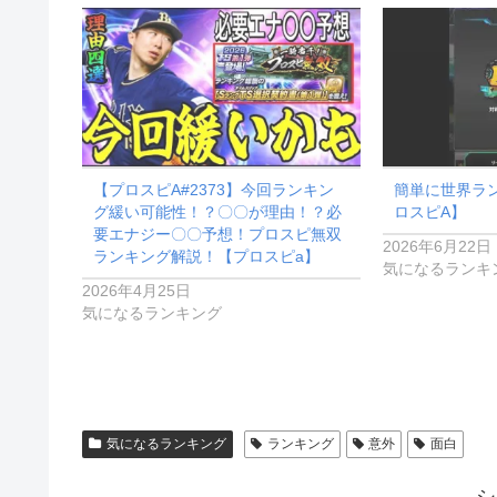
【プロスピA#2373】今回ランキン
簡単に世界ラ
グ緩い可能性！？〇〇が理由！？必
ロスピA】
要エナジー〇〇予想！プロスピ無双
2026年6月22日
ランキング解説！【プロスピa】
気になるランキ
2026年4月25日
気になるランキング
気になるランキング
ランキング
意外
面白