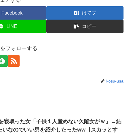
ェアする
Facebook
はてブ
LINE
コピー
usaをフォローする
kosu-usa
彼を寝取った女「子供１人産めない欠陥女がｗ」→結
たいなのでいい男を紹介したったww【スカッとす