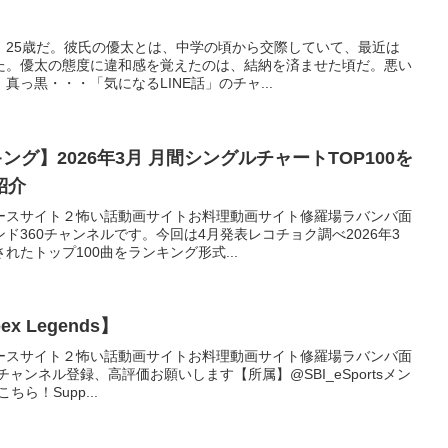
、25歳だ。彼氏の優太とは、中学の頃から交際していて、最近は
た。優太の態度に違和感を覚えたのは、結納を済ませた頃だ。悪い
っ黒・・・「気になるLINE話」のチャ...
キング】2026年3月 月間シングルチャートTOP100を
紹介
ースサイト２怖い話動画サイトお料理動画サイト修羅場ラバンバ面
ド360チャンネルです。今回は4月発表レコチョク調べ2026年3
たトップ100曲をランキング形式...
 Legends】
ースサイト２怖い話動画サイトお料理動画サイト修羅場ラバンバ面
ャンネル登録、高評価お願いします【所属】@SBI_eSportsメン
こちら！Supp...