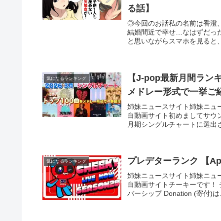
る話】
◎今回のお話私の名前は香澄
結婚間近で幸せ…なはずだっ
と思いながらスマホを見ると、真
【J-pop最新月間ラン
気になるランキング
メドレー形式で一挙ご
姉妹ニュースサイト姉妹ニュ
白動画サイト初めましてサウン
月期シングルチャートに選出され
プレデターランク 【Apex
気になるランキング
姉妹ニュースサイト姉妹ニュ
白動画サイトチーキーです！ チ
バーシップ Donation (寄付)は