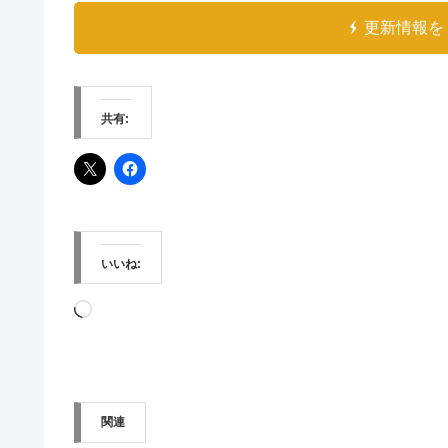
更新情報を 
共有:
いいね:
読
み
込
み
関連
中…