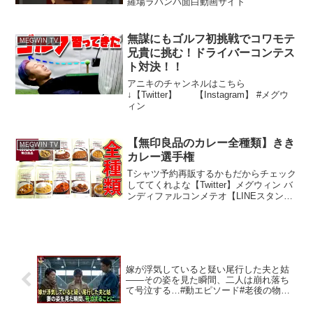
羅場ラバンバ面白動画サイト
無謀にもゴルフ初挑戦でコワモテ
MEGWIN TV
兄貴に挑む！ドライバーコンテス
ト対決！！
アニキのチャンネルはこちら
↓【Twitter】 【Instagram】 #メグウ
ィン
【無印良品のカレー全種類】きき
MEGWIN TV
カレー選手権
Tシャツ予約再販するかもだからチェック
しててくれよな【Twitter】メグウィン バ
ンディファルコンメテオ【LINEスタン
プ】
嫁が浮気していると疑い尾行した夫と姑
――その姿を見た瞬間、二人は崩れ落ち
て号泣する…#動エピソード#老後の物語
#家族の物語