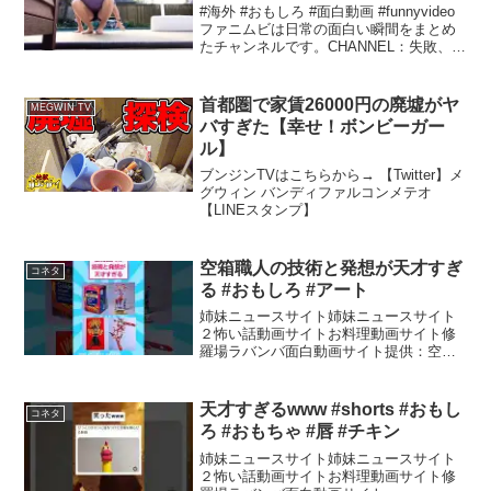
#海外 #おもしろ #面白動画 #funnyvideo
ファニムビは日常の面白い瞬間をまとめ
たチャンネルです。CHANNEL：失敗、ド
ッキリ、ハプニングなどを約10分でまと
めました。生活のほんの一瞬、クスッと
笑える時間を作りませんか。気に入...
首都圏で家賃26000円の廃墟がヤ
MEGWIN TV
バすぎた【幸せ！ボンビーガー
ル】
ブンジンTVはこちらから→ 【Twitter】メ
グウィン バンディファルコンメテオ
【LINEスタンプ】
空箱職人の技術と発想が天才すぎ
コネタ
る #おもしろ #アート
姉妹ニュースサイト姉妹ニュースサイト
２怖い話動画サイトお料理動画サイト修
羅場ラバンバ面白動画サイト提供：空箱
職人 はるきる（許可取得済み）
XInstagramYouTube
天才すぎるwww #shorts #おもし
コネタ
ろ #おもちゃ #唇 #チキン
姉妹ニュースサイト姉妹ニュースサイト
２怖い話動画サイトお料理動画サイト修