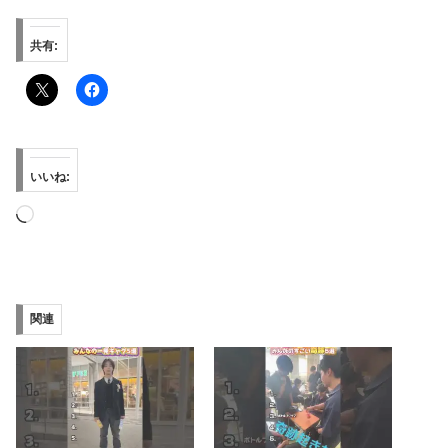
共有:
いいね:
読
み
込
み
関連
中…