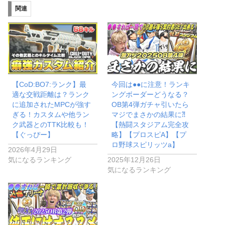
関連
中…
【CoD:BO7:ランク】最
今回は●●に注意！ランキ
適な交戦距離は？ランク
ングボーダーどうなる？
に追加されたMPCが強す
OB第4弾ガチャ引いたら
ぎる！カスタムや他ラン
マジでまさかの結果に⁈
ク武器とのTTK比較も！
【熱闘スタジアム完全攻
【ぐっぴー】
略】【プロスピA】【プ
ロ野球スピリッツa】
2026年4月29日
気になるランキング
2025年12月26日
気になるランキング