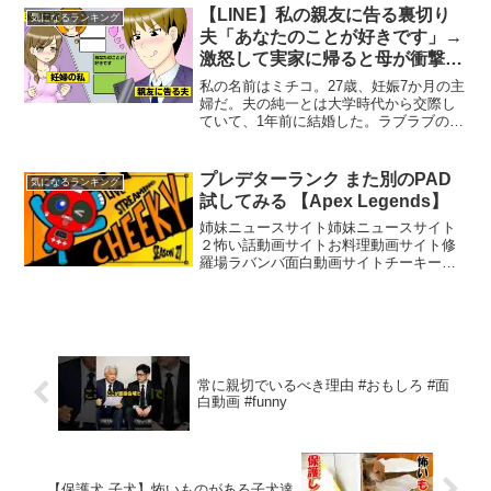
Lスターしゅんしゅんです（Lスター + し
【LINE】私の親友に告る裏切り
気になるランキング
ゅんしゅん ←...
夫「あなたのことが好きです」→
激怒して実家に帰ると母が衝撃の
一言を放った…
私の名前はミチコ。27歳、妊娠7か月の主
婦だ。夫の純一とは大学時代から交際し
ていて、1年前に結婚した。ラブラブの新
婚夫婦だと思っていた...あの時までは。
実は先日、大学の同期から連絡があっ
た。「あんたの旦那にLINEで告られたん
プレデターランク また別のPAD
気になるランキング
だけど」と。...
試してみる 【Apex Legends】
姉妹ニュースサイト姉妹ニュースサイト
２怖い話動画サイトお料理動画サイト修
羅場ラバンバ面白動画サイトチーキーで
す！ チャンネル登録、高評価お願いしま
す【所属】@SBI_eSportsメンバーシップ
Donation (寄付)はこちら！Supp...
常に親切でいるべき理由 #おもしろ #面
白動画 #funny
【保護犬 子犬】怖いものがある子犬達