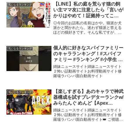
当を広げていた・・・VOICE: 殊座#感動
【LINE】私の庭を荒らす猫の飼
気になるランキング
#いい話 #マ...
い主ママ友に注意したら「言いが
かりはやめて！証拠持ってこ
い！」→お望み通り物的証拠を持
◎今回のお話私の名前はかや。猫派か犬
っていった結果ww【スカッとす
派かと聞かれたら、迷わず猫派と答える
ほどの猫好きです。そんな私ですが、実
る話】
は猫アレルギーを持っているため猫を飼
うことができません…。猫が好きなのに
飼えない、触れないジレンマはとても辛
個人的に好きなスパイファミリー
気になるランキング
いものです。そんな私の家...
のキャラランキング！#スパイフ
ァミリー #ランキング #小学生 #
テンプレートお借りしました
姉妹ニュースサイト姉妹ニュースサイト
#shorts
２怖い話動画サイトお料理動画サイト修
羅場ラバンバ面白動画サイト
【楽しすぎる】あのキャラで神武
気になるランキング
器構成を試すプレデターランクw/
みらたんぐ めんど【Apex
Legends】
姉妹ニュースサイト姉妹ニュースサイト
２怖い話動画サイトお料理動画サイト修
羅場ラバンバ面白動画サイト👑 ご視聴あ
りがとうございます！コメント前にルー
ルのご確認をお願いします！🎮 自己紹介