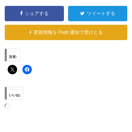
シェアする
ツイートする
更新情報を Push 通知で受けとる
共有:
いいね:
読
み
込
み