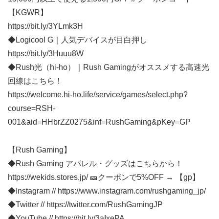
【KGWR】
https://bit.ly/3YLmk3H
◆Logicool G｜人気デバイスが目白押し
https://bit.ly/3Huuu8W
◆Rush光（hi-ho）｜Rush Gamingがオススメする高速光
回線はこちら！
https://welcome.hi-ho.life/service/games/select.php?
course=RSH-
001&aid=HHbrZZ0275&inf=RushGaming&pKey=GP
【Rush Gaming】
◆Rush Gaming アパレル・グッズはこちらから！
https://wekids.stores.jp/ 🎫クーポンで5%OFF → 【gp】
◆Instagram // https://www.instagram.com/rushgaming_jp/
◆Twitter // https://twitter.com/RushGamingJP
◆YouTube // https://bit.ly/3aIxePA