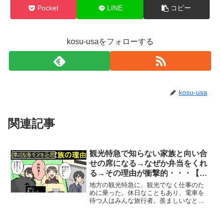
Pocket
LINE
コピー
kosu-usaをフォローする
kosu-usa
関連記事
観光特急で知らない家族と向い合
気になるランキング
せの席になる→なぜか弁当をくれ
る→その理由が衝撃的・・・【感
動する話を漫画化してみた！マン
地方の観光特急に、観光でなく仕事のた
ガ動画】
めに乗った。休日なこともあり、電車を
待つ人はみんな旅行者。羨ましいなと思
いながら乗り込んだら、３人家族が俺の
席含む４席を向かい合わせにして、お弁