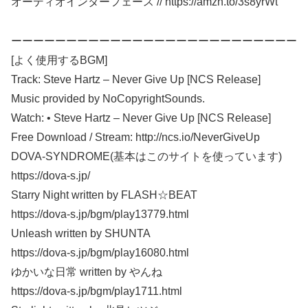
オーディオインターフェース // https://amzn.to/3s8yrWt
ーーーーーーーーーーーーーーーーーーーーーーーーーー
[よく使用するBGM]
Track: Steve Hartz – Never Give Up [NCS Release]
Music provided by NoCopyrightSounds.
Watch: • Steve Hartz – Never Give Up [NCS Release]
Free Download / Stream: http://ncs.io/NeverGiveUp
DOVA-SYNDROME(基本はこのサイトを使っています)
https://dova-s.jp/
Starry Night written by FLASH☆BEAT
https://dova-s.jp/bgm/play13779.html
Unleash written by SHUNTA
https://dova-s.jp/bgm/play16080.html
ゆかいな日常 written by やんね
https://dova-s.jp/bgm/play1711.html