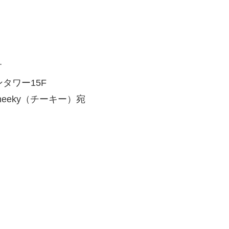
す
ンタワー15F
eeky（チーキー）宛