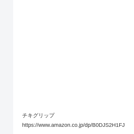
チキグリップ
https://www.amazon.co.jp/dp/B0DJS2H1FJ