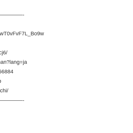
————-
JCwT0vFvF7L_Bo9w
j6/
han?lang=ja
66884
p
chi/
————-