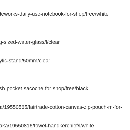
deworks-daily-use-notebook-for-shop/free/white
-sized-water-glass/l/clear
ylic-stand/50mm/clear
sh-pocket-sacoche-for-shop/free/black
9550565/fairtrade-cotton-canvas-zip-pouch-m-for-
/19550816/towel-handkerchief/l/white