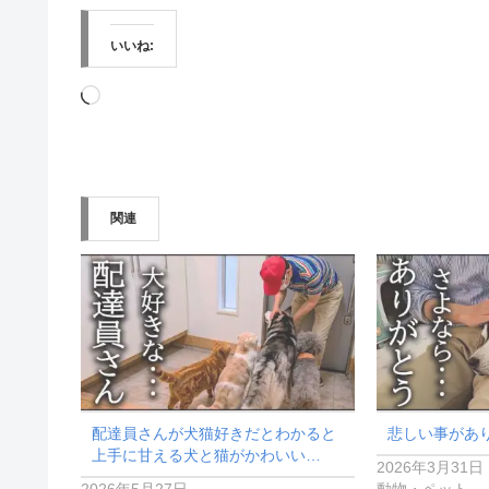
いいね:
読
み
込
み
関連
中…
配達員さんが犬猫好きだとわかると
悲しい事があ
上手に甘える犬と猫がかわいい…
2026年3月31日
2026年5月27日
動物・ペット