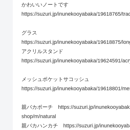
かわいいノートです
https://suzuri.jp/inunekooyabaka/19618765/tra
グラス
https://suzuri.jp/inunekooyabaka/19618875/long
アクリルスタンド
https://suzuri.jp/inunekooyabaka/19624591/acr
メッシュポケットサコッシュ
https://suzuri.jp/inunekooyabaka/19618801/me
親バカポーチ https://suzuri.jp/inunekooyabaka/1
shop/m/natural
親バカハンカチ https://suzuri.jp/inunekooyabaka