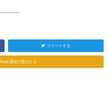
————-
ツイートする
Push 通知で受けとる