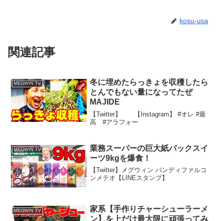
kosu-usa
関連記事
冬に埋めたらっきょを収穫したら
MEGWIN TV
とんでもない量になってたぜ
MAJIDE
【Twitter】 【Instagram】 #オレ #最
高 #アラフォー
業務スーパーの巨大紙パックスイ
MEGWIN TV
ーツ9kgを爆食！
【Twitter】メグウィン バンディファルコ
ンメテオ【LINEスタンプ】
家系【手作りチャーシューラーメ
MEGWIN TV
ン】を上だけ最大限に頑張ってみ