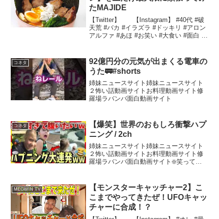
たMAJIDE
【Twitter】 【Instagram】 #40代 #破
天荒 #バカ #イラズラ #ドッキリ #アロン
アルファ #あほ #お笑い #大食い #面白 #
車 #父親 #赤ちゃん
92億円分の元気が出まくる電車の
コネタ
うた🚃#shorts
姉妹ニュースサイト姉妹ニュースサイト
２怖い話動画サイトお料理動画サイト修
羅場ラバンバ面白動画サイト
【爆笑】世界のおもしろ衝撃ハプ
コネタ
ニング / 2ch
姉妹ニュースサイト姉妹ニュースサイト
２怖い話動画サイトお料理動画サイト修
羅場ラバンバ面白動画サイト❇️笑って笑
って嫌なことなんて吹き飛ばしてしまい
ましょう✨️#ゆっくり#ハプニング#爆笑#
爆笑映像#おもしろ画像#面白画像フリー
【モンスターキャッチャー2】こ
MEGWIN TV
素材：VOIC...
こまでやってきたぜ！UFOキャッ
チャーに合成！？