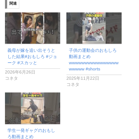
関連
中…
義母が嫁を追い出そうと
子供の運動会のおもしろ
した結果#おもしろ #ジョ
動画まとめ
ーク #スカッと
wwwwwwwwwwwwwwww
wwwww #shorts
2026年6月26日
コネタ
2025年11月22日
コネタ
学生一発ギャグのおもし
ろ動画まとめ