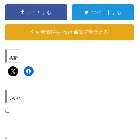
シェアする
ツイートする
更新情報を Push 通知で受けとる
共有:
いいね:
読
み
込
み