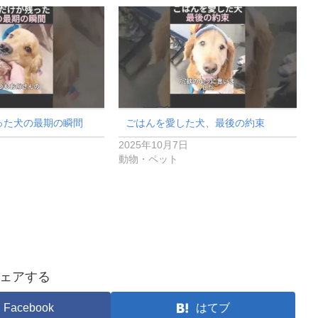
った犬の最期の瞬間
ごはんを愛した犬、最後の約束
2025年10月7日
動物・ペット
ェアする
Facebook
はてブ