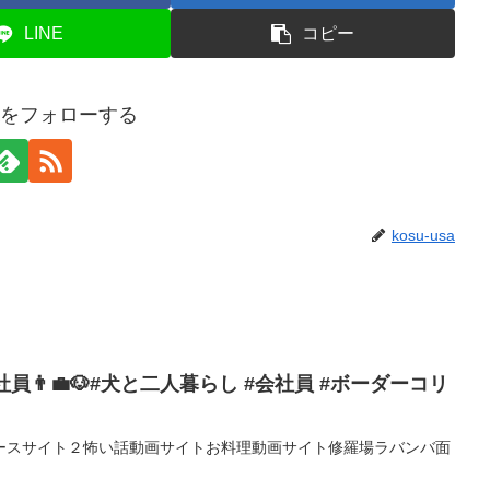
LINE
コピー
usaをフォローする
kosu-usa
員👨‍💼🐶#犬と二人暮らし #会社員 #ボーダーコリ
ースサイト２怖い話動画サイトお料理動画サイト修羅場ラバンバ面