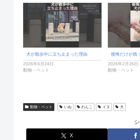
犬が散歩中に立ち止まった理由
後悔だけが残
2026年6月24日
2026年2月26日
動物・ペット
動物・ペット
動物・ペット
いぬ
わんこ
イヌ
犬
シ
X