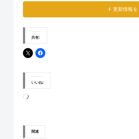
更新情報を 
共有:
いいね:
読
み
込
み
関連
中…