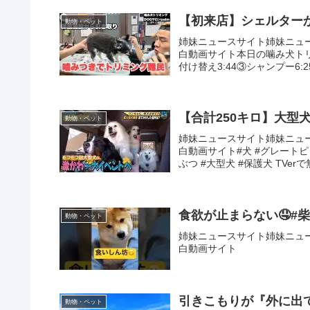
【初来店】シェルター
動物・ペット
姉妹ニュースサイト姉妹ニュ
白動画サイト本日の噛み犬トリミ
付け替え3:44③シャンプー6:2
【合計250キロ】大型
動物・ペット
姉妹ニュースサイト姉妹ニュ
白動画サイト#犬 #グレートピ
ぶつ #大型犬 #保護犬 TVerで
食欲が止まらない🤤#柴犬 #
動物・ペット
姉妹ニュースサイト姉妹ニュ
白動画サイト
引きこもりが『外に出
動物・ペット