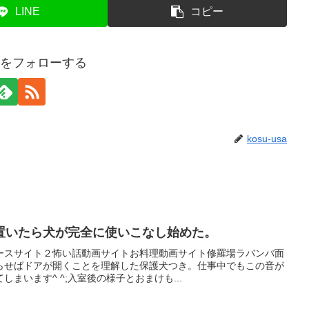
LINE
コピー
usaをフォローする
kosu-usa
置いたら犬が完全に使いこなし始めた。
ースサイト２怖い話動画サイトお料理動画サイト修羅場ラバンバ面
らせばドアが開くことを理解した保護犬つき。仕事中でもこの音が
まいます^ ^;入室後の様子とおまけも...