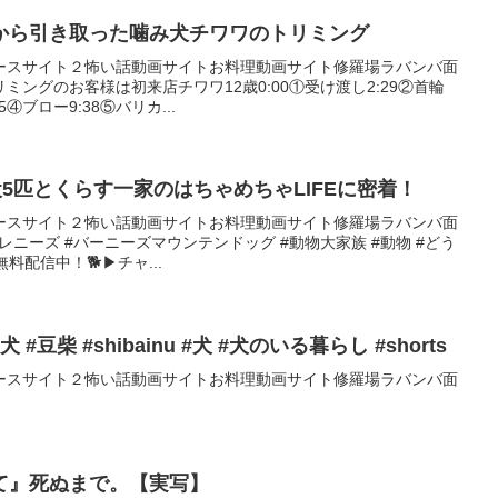
から引き取った噛み犬チワワのトリミング
ースサイト２怖い話動画サイトお料理動画サイト修羅場ラバンバ面
ングのお客様は初来店チワワ12歳0:00①受け渡し2:29②首輪
5④ブロー9:38⑤バリカ...
犬5匹とくらす一家のはちゃめちゃLIFEに密着！
ースサイト２怖い話動画サイトお料理動画サイト修羅場ラバンバ面
レニーズ #バーニーズマウンテンドッグ #動物大家族 #動物 #どう
無料配信中！🐕▶チャ...
豆柴 #shibainu #犬 #犬のいる暮らし #shorts
ースサイト２怖い話動画サイトお料理動画サイト修羅場ラバンバ面
て』死ぬまで。【実写】