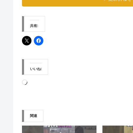
共有:
いいね:
読
み
込
み
関連
中…