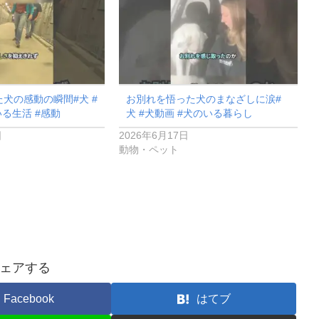
犬の感動の瞬間#犬 #
お別れを悟った犬のまなざしに涙#
いる生活 #感動
犬 #犬動画 #犬のいる暮らし
日
2026年6月17日
動物・ペット
ェアする
Facebook
はてブ