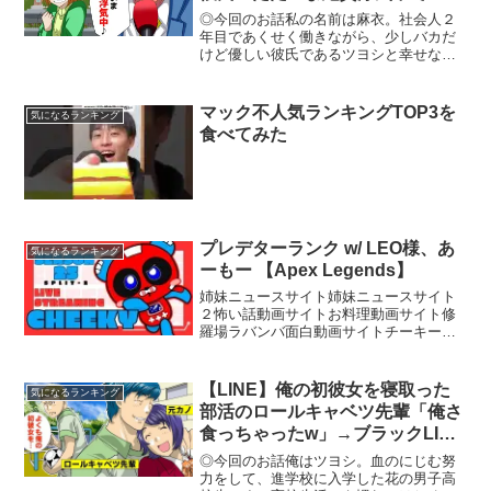
♪」→YouTuberインタビューで２
◎今回のお話私の名前は麻衣。社会人２
３倍返ししたったww【スカッと
年目であくせく働きながら、少しバカだ
けど優しい彼氏であるツヨシと幸せな毎
する話】
日を過ごしていました。だけどそんなあ
る日、私はたまたまネットで思いも寄ら
ない動画を見つけてしまったのです。動
マック不人気ランキングTOP3を
気になるランキング
画の中ではおちゃらけた人...
食べてみた
プレデターランク w/ LEO様、あ
気になるランキング
ーもー 【Apex Legends】
姉妹ニュースサイト姉妹ニュースサイト
２怖い話動画サイトお料理動画サイト修
羅場ラバンバ面白動画サイトチーキーで
す！ チャンネル登録、高評価お願いしま
す【所属】@SBI_eSportsメンバーシップ
Donation (寄付)はこちら！Supp...
【LINE】俺の初彼女を寝取った
気になるランキング
部活のロールキャベツ先輩「俺さ
食っちゃったw」→ブラックLINE
で復讐した結果ww【スカッとす
◎今回のお話俺はツヨシ。血のにじむ努
る話】
力をして、進学校に入学した花の男子高