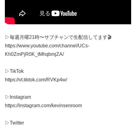
▷毎週月曜21時〜サブチャンで生配信してます🎬
https://www.youtube.com/channel/UCs-
Kh0ZmPjR0K_tMhqbmjZA/
▷TikTok
https://vt.tiktok.com/RVKp4w/
▷Instagram
https://instagram.com/kevinsenroom
▷Twitter