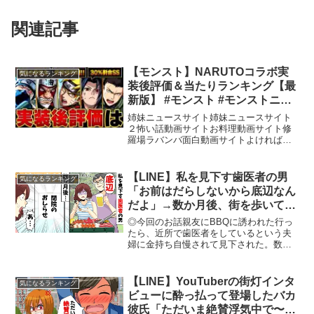
関連記事
【モンスト】NARUTOコラボ実
気になるランキング
装後評価＆当たりランキング【最
新版】 #モンスト #モンストニュ
ース
姉妹ニュースサイト姉妹ニュースサイト
２怖い話動画サイトお料理動画サイト修
羅場ラバンバ面白動画サイトよければチ
ャンネル登録・いいねお願いします！ー
ーーーーーーーーーーーーーーーーーー
ーーーーーーーーーーーーXもフォロー頂
【LINE】私を見下す歯医者の男
気になるランキング
けると嬉しいです！ /...
「お前はだらしないから底辺なん
だよ」→数か月後、街を歩いてい
るとww【スカッとする話】
◎今回のお話親友にBBQに誘われた行っ
たら、近所で歯医者をしているという夫
婦に金持ち自慢されて見下された。数か
月後、駅前を歩いていると・・・「気に
なるLINE」のチャンネル登録をよろしく
お願いします。※当チャンネルに登場す
【LINE】YouTuberの街灯インタ
気になるランキング
る人物の名前は架空...
ビューに酔っ払って登場したバカ
彼氏「ただいま絶賛浮気中で〜す