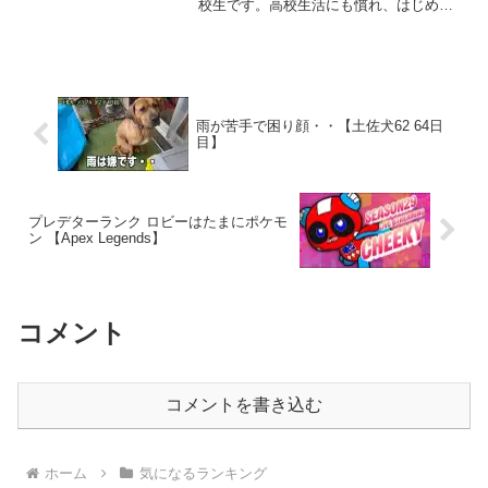
校生です。高校生活にも慣れ、はじめて
の彼女もでき、毎日がうっきうきでアオ
ハルを楽しんでいます！そんなある日、
サッカーの部活仲間のキヨシ先輩から連
絡がきました。「気になる...
雨が苦手で困り顔・・【土佐犬62 64日
目】
プレデターランク ロビーはたまにポケモ
ン 【Apex Legends】
コメント
コメントを書き込む
ホーム
気になるランキング