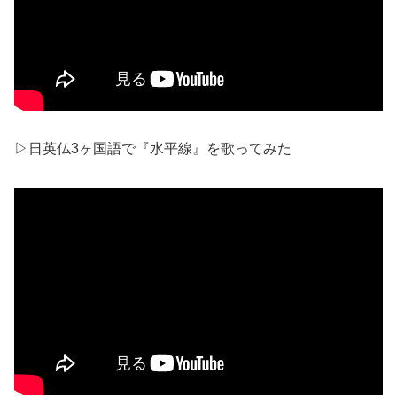
▷日英仏3ヶ国語で『水平線』を歌ってみた