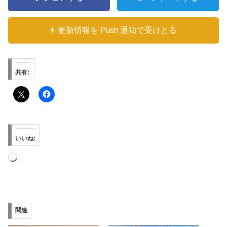
更新情報を Push 通知で受けとる
共有:
いいね:
読
み
込
み
関連
中…