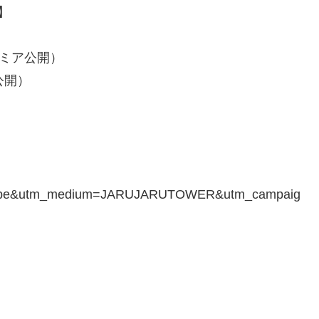
】
レミア公開）
公開）
utube&utm_medium=JARUJARUTOWER&utm_campaig