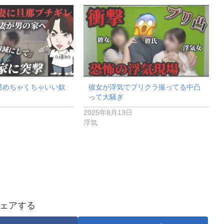
男めちゃくちゃいい奴
彼女が浮気でプリクラ撮ってる中凸
って大騒ぎ
2025年8月13日
浮気
ェアする