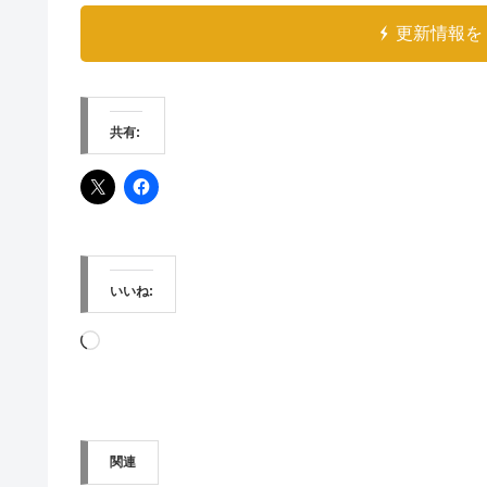
更新情報を 
共有:
いいね:
読
み
込
み
関連
中…