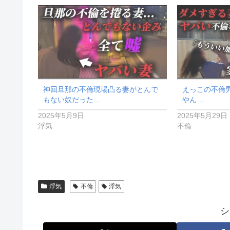
神回旦那の不倫現場凸る妻がとんで
えっこの不倫
もない奴だった…
やん…
2025年5月9日
2025年5月29日
浮気
不倫
浮気
不倫
浮気
シ