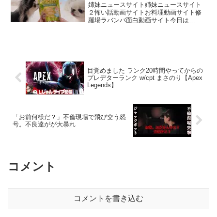
姉妹ニュースサイト姉妹ニュースサイト
２怖い話動画サイトお料理動画サイト修
羅場ラバンバ面白動画サイト今日は
ASMRシリーズ🐶前から気になっていた
ワンちゃん用のサッポロポテトを今さら
ですが初めて買ってみました♪うにちゃん
もえびちゃんもカリカリい...
目覚めました ランク20時間やってからの
プレデターランク w/cpt まさのり【Apex
Legends】
「お前何様だ？」不倫現場で飛び交う怒
号。不良達がが大暴れ
コメント
コメントを書き込む