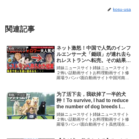
kosu-usa
関連記事
ネット激怒！中国で人気のインフ
動物・ペット
ルエンサー犬「鋤頭」が連れ去ら
れレストランへ転売。その結果が
ひどすぎた・・中国法の限界か？
姉妹ニュースサイト姉妹ニュースサイト
飼い主は犯人を追い詰める
２怖い話動画サイトお料理動画サイト修
羅場ラバンバ面白動画サイト中国河南省
が・・・
で、SNSフォロワー150万人超を抱える人
気ボーダーコリー「鋤頭（チュート
ウ）」が、飼い主の旅行中に実家の農場
为了活下去，我砍掉了一半的犬
動物・ペット
から盗まれる事件が発生...
种！To survive, I had to reduce
the number of dog breeds I
breed by half!
姉妹ニュースサイト姉妹ニュースサイト
２怖い話動画サイトお料理動画サイト修
羅場ラバンバ面白動画サイト虽然现在活
体市场很不好，但是我依然有信心可以把
犬舍的繁育业务做好。因为这不仅仅是一