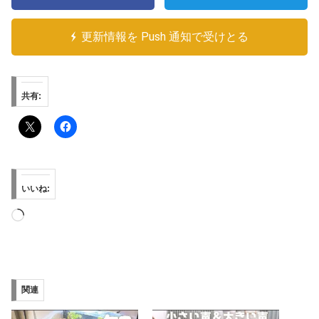
更新情報を Push 通知で受けとる
共有:
いいね:
読
み
込
み
関連
中…