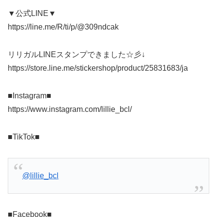
▼公式LINE▼
https://line.me/R/ti/p/@309ndcak
リリガルLINEスタンプできました☆彡↓
https://store.line.me/stickershop/product/25831683/ja
■Instagram■
https://www.instagram.com/lillie_bcl/
■TikTok■
@lillie_bcl
■Facebook■