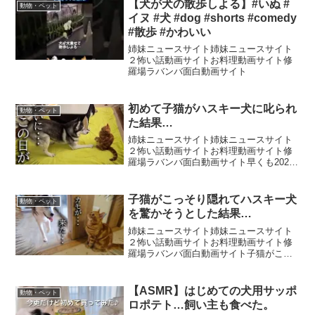
门生意，而且是对一些优秀犬种的保护，
【犬が犬の散歩しよる】#いぬ #
動物・ペット
终究会有人想要一只专属的...
イヌ #犬 #dog #shorts #comedy
#散歩 #かわいい
姉妹ニュースサイト姉妹ニュースサイト
２怖い話動画サイトお料理動画サイト修
羅場ラバンバ面白動画サイト
初めて子猫がハスキー犬に叱られ
動物・ペット
た結果…
姉妹ニュースサイト姉妹ニュースサイト
２怖い話動画サイトお料理動画サイト修
羅場ラバンバ面白動画サイト早くも2026
年のカレンダーや手帳の予約販売がスタ
ートしました！🗓🖋定番のカレンダーや
手帳はもちろん、今回は素敵なステッカ
子猫がこっそり隠れてハスキー犬
動物・ペット
ーや使いやすいボール...
を驚かそうとした結果…
姉妹ニュースサイト姉妹ニュースサイト
２怖い話動画サイトお料理動画サイト修
羅場ラバンバ面白動画サイト子猫がこっ
そり隠れてハスキー犬を驚かそうとした
結果...-------------------------------------------...
【ASMR】はじめての犬用サッポ
動物・ペット
ロポテト…飼い主も食べた。