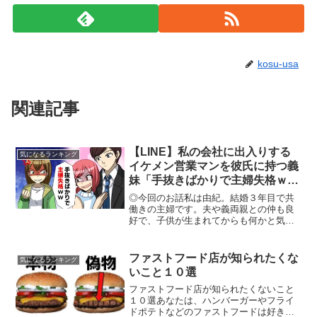
kosu-usa
関連記事
【LINE】私の会社に出入りする
気になるランキング
イケメン営業マンを彼氏に持つ義
妹「手抜きばかりで主婦失格ｗ
ｗ」→声を掛けて仲良くなってみ
◎今回のお話私は由紀。結婚３年目で共
た結果ｗｗ【スカッとする話】
働きの主婦です。夫や義両親との仲も良
好で、子供が生まれてからも何かと気に
掛けて頂いて、本当に恵まれていると思
っています。ですが、一つだけ困ったこ
とがあります。それが、義妹の千佳の存
ファストフード店が知られたくな
気になるランキング
在です。千佳は社会人です...
いこと１０選
ファストフード店が知られたくないこと
１０選あなたは、ハンバーガーやフライ
ドポテトなどのファストフードは好きで