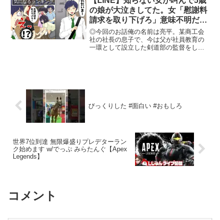
【LINE】知らない女が叫んで5歳
気になるランキング
の娘が大泣きしてた。女「慰謝料
請求を取り下げろ」意味不明だっ
たが…【スカッとする話】
◎今回のお話俺の名前は亮平。某商工会
社の社長の息子で、今は父が社員教育の
一環として設立した剣道部の監督をして
います。父は俺が小さい頃に剣道の大会
の試合を何度も勝ち抜いており、俺もそ
の姿を見て、剣道に夢を持つようにな
り、現在は歳をとって社長業...
びっくりした #面白い #おもしろ
世界7位到達 無限爆盛りプレデターラン
ク始めます w/でっぷ みらたんぐ【Apex
Legends】
コメント