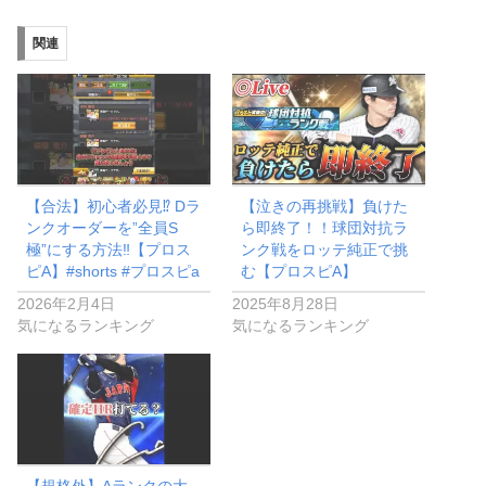
み
関連
中…
【合法】初心者必見⁉︎ Dラ
【泣きの再挑戦】負けた
ンクオーダーを”全員S
ら即終了！！球団対抗ラ
極”にする方法‼︎【プロス
ンク戦をロッテ純正で挑
ピA】#shorts #プロスピa
む【プロスピA】
2026年2月4日
2025年8月28日
気になるランキング
気になるランキング