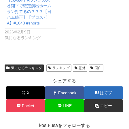
【規格外】Aランクの大
谷翔平で確定演出ホーム
ラン打てるの？？？【日
ハム純正】【プロスピ
A】#1043 #shorts
2026年2月9日
気になるランキング
気になるランキング
ランキング
意外
面白
シェアする
X
Facebook
はてブ
Pocket
LINE
コピー
kosu-usaをフォローする