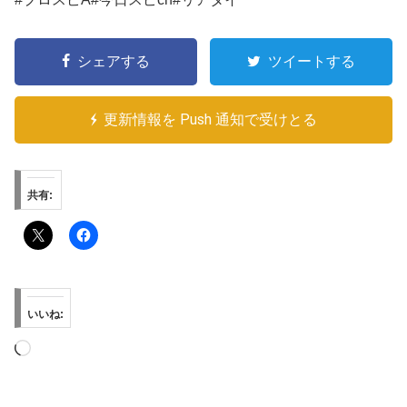
シェアする
ツイートする
更新情報を Push 通知で受けとる
共有:
いいね:
読
み
込