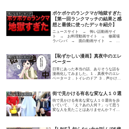
すか？好きな方も、恐らくファストフー
ド会社の秘密までは知らないでしょう。
今回は、そんな衝撃的なファストフード
ポケポケのランクマが地獄すぎた
気になるランキング
の秘密をご紹介しましょう...
【第一回ランクマッチの結果と感
想と最後に使ったデッキ紹介】
ニュースサイト → 怖い話動画サイ
ト → お料理動画サイト → 修羅場
ラバンバ → 面白動画サイト → ポ
ケポケの第一回ランクマッチが終了した
ので、結果と感想をお話しします
――――――――――――――――――
【恥ずかしい漫画】真夜中のエレ
気になるランキング
―――――――◆素材提供OtoL...
ベーター
日常にあった本当の話、ありそうな話を
漫画化してみました。１．真夜中のエレ
ベーター２．トイレのドア ３．声かけあ
るある「気になるまんが」は、募集した
ネタをオリジナルの漫画にして掲載して
いるチャンネルです。ファンアートを含
街で見かける有名な変な人１０選
気になるランキング
む他者の知的財産権、著...
街で見かける有名な変な人１０選街を歩
いていて、「え？あの人何？」って思う
変な人を見たことはありませんか？イン
ターネットの普及でそのような人が、テ
レビで取り上げられて有名になっていま
す。今回は、そんな人たちをご紹介しま
しょう。１．レオタードお...