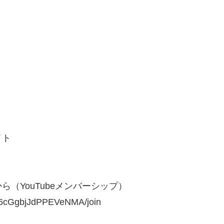
イト
（YouTubeメンバーシップ）
m6cGgbjJdPPEVeNMA/join