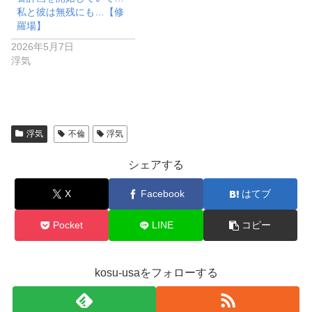
私と彼は無残にも…【修
羅場】
2026年5月7日
浮気
浮気
不倫
浮気
シェアする
X
Facebook
はてブ
Pocket
LINE
コピー
kosu-usaをフォローする