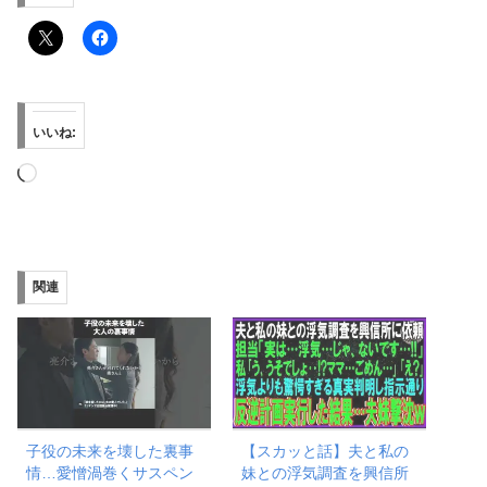
いいね:
読
み
込
み
関連
中…
子役の未来を壊した裏事
【スカッと話】夫と私の
情…愛憎渦巻くサスペン
妹との浮気調査を興信所