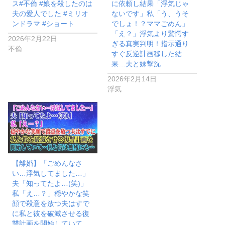
ス#不倫 #娘を殺したのは
に依頼し結果「浮気じゃ
夫の愛人でした #ミリオ
ないです」私「う、うそ
ンドラマ #ショート
でしょ！？ママごめん」
「え？」浮気より驚愕す
2026年2月22日
ぎる真実判明！指示通り
不倫
すぐ反逆計画移した結
果…夫と妹撃沈
2026年2月14日
浮気
【離婚】「ごめんなさ
い…浮気してました…」
夫「知ってたよ…(笑)」
私「え…？」穏やかな笑
顔で殺意を放つ夫はすで
に私と彼を破滅させる復
讐計画を開始していて…