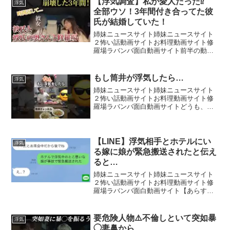
【浮気調査】私が愛人だった⁉
浮気
の許可のも...
全部ウソ！3年間付き合ってた彼
氏が結婚していた！
姉妹ニュースサイト姉妹ニュースサイト
２怖い話動画サイトお料理動画サイト修
羅場ラバンバ面白動画サイト前半の動画
はこちらのURLからご視聴ください。⬇️📩
お問合わせはこちら【株式会社MR HP】
【電話】0120-736-955【SNS】岡田真
もし筒井が浮気したら…
浮気
弓...
姉妹ニュースサイト姉妹ニュースサイト
２怖い話動画サイトお料理動画サイト修
羅場ラバンバ面白動画サイトどうも、筒
井です。▼筒井のゆず酒▼筒井の料理本
▼筒井の楽天ルーム▼サブチャンネル
▼instagram▼Twitter▼LINEスタンプ▼プ
レゼ...
【LINE】浮気相手とホテルにい
浮気
る嫁に娘が緊急搬送されたと伝え
ると…
姉妹ニュースサイト姉妹ニュースサイト
２怖い話動画サイトお料理動画サイト修
羅場ラバンバ面白動画サイト【あらす
じ】妻の浮気疑惑が浮上した矢先に、娘
が事故で緊急搬送された。そのことを妻
に連絡したが、浮気バレしたことを知り
要危険人物⚠️不倫しといて突如暴
浮気
自分の気を引くための嘘と決...
◯妻鼻から…