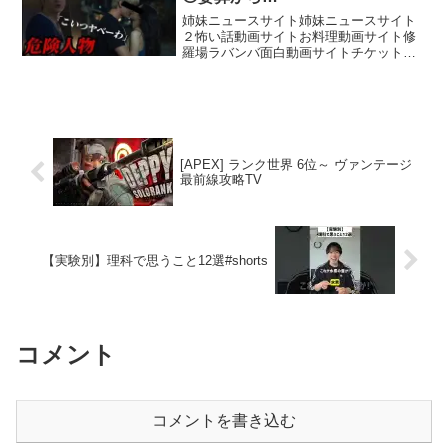
姉妹ニュースサイト姉妹ニュースサイト
２怖い話動画サイトお料理動画サイト修
羅場ラバンバ面白動画サイトチケットは
購入はこちら【サブチャンネル】【ダン
ベルHERO K 日常浮気スタンプ】【結婚
相談所HP】【JUMANJI ジュエリー
HP】〜コノ街...
[APEX] ランク世界 6位～ ヴァンテージ
最前線攻略TV
【実験別】理科で思うこと12選#shorts
コメント
コメントを書き込む