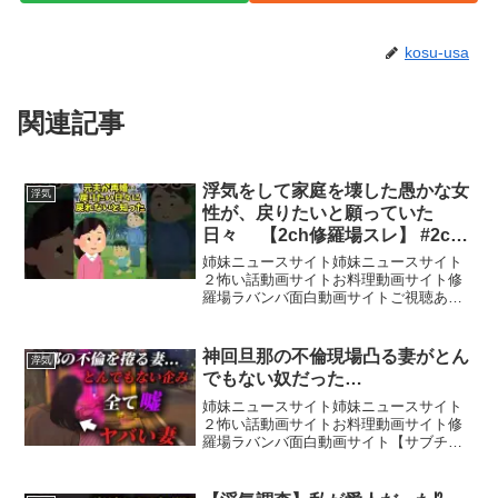
kosu-usa
関連記事
浮気をして家庭を壊した愚かな女
浮気
性が、戻りたいと願っていた
日々 【2ch修羅場スレ】 #2ch
#感動する話 #泣ける話 shorts
姉妹ニュースサイト姉妹ニュースサイト
２怖い話動画サイトお料理動画サイト修
羅場ラバンバ面白動画サイトご視聴あり
がとうございます。動画が良かった場合
は、高評価、チャンネル登録していただ
けると幸いです。コメントなどもよろし
神回旦那の不倫現場凸る妻がとん
浮気
くお願い致します。感動す...
でもない奴だった…
姉妹ニュースサイト姉妹ニュースサイト
２怖い話動画サイトお料理動画サイト修
羅場ラバンバ面白動画サイト【サブチャ
ンネル】【ダンベルHERO K 日常浮気ス
タンプ】〜コノ街〜 「K」 〜Cry〜
「K」 ※本編に関しましては依頼者さん