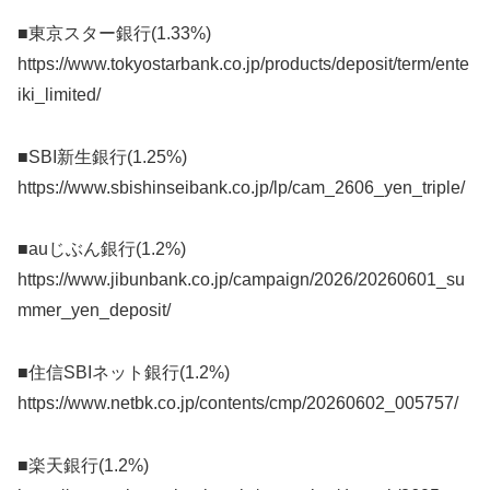
■東京スター銀行(1.33%)
https://www.tokyostarbank.co.jp/products/deposit/term/ente
iki_limited/
■SBI新生銀行(1.25%)
https://www.sbishinseibank.co.jp/lp/cam_2606_yen_triple/
■auじぶん銀行(1.2%)
https://www.jibunbank.co.jp/campaign/2026/20260601_su
mmer_yen_deposit/
■住信SBIネット銀行(1.2%)
https://www.netbk.co.jp/contents/cmp/20260602_005757/
■楽天銀行(1.2%)