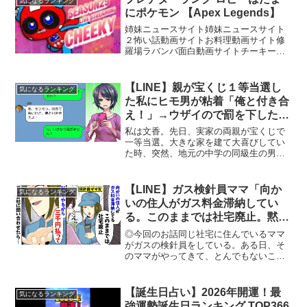
気になるランキング
にポケモン 【Apex Legends】
姉妹ニュースサイト姉妹ニュースサイト
２怖い話動画サイトお料理動画サイト修
羅場ラバンバ面白動画サイトチーキーで
す！ チャンネル登録、高評価お願いしま
す【所属】@SBI_eSportsメンバーシップ
Donation (寄付)はこちら！Supp...
【LINE】親が宝くじ１等当選し
気になるランキング
た私にヒモ男が粘着「俺と付き合
え！」→ウザイので罰を下したら
末路が悲惨だったww
私は文香。先日、実家の両親が宝くじで
一等当選。大きな家を建て大喜びしてい
た時、突然、地元の中学の同級生の男か
ら連絡が来た。「気になるLINE話」のチ
ャンネル登録をよろしくお願いします。
※動画の話は実際のエピソードを元にし
【LINE】ガス検針員ママ「向か
気になるランキング
たオリジナルストーリ...
いの住人がガス料金滞納してい
る。このままでは社宅廃止。黙っ
てやるから三千円払って」→ガス
◎今回のお話同じ社宅に住んでいるママ
会社に問い合わせたら…【スカッ
がガスの検針員をしている。ある日、そ
のママがやってきて、とんでもないこと
とする話】
を言い出した・・・「気になるLINE」の
チャンネル登録をよろしくお願いしま
す。※当チャンネルに登場する人物の名
【誕生日占い】2026年開運！最
気になるランキング
前は架空のものです。実...
強運勢誕生日ランキング TOP366