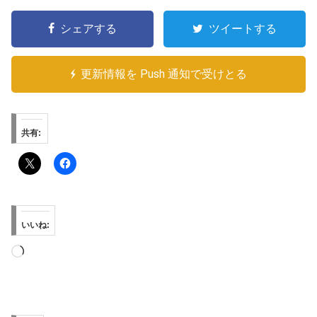
シェアする
ツイートする
更新情報を Push 通知で受けとる
共有:
いいね:
読
み
込
み