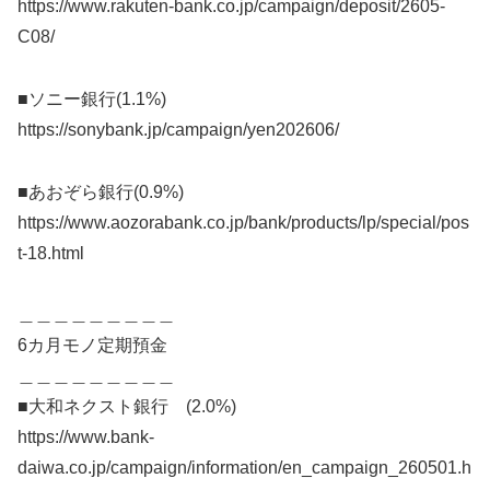
https://www.rakuten-bank.co.jp/campaign/deposit/2605-
C08/
■ソニー銀行(1.1%)
https://sonybank.jp/campaign/yen202606/
■あおぞら銀行(0.9%)
https://www.aozorabank.co.jp/bank/products/lp/special/pos
t-18.html
＿＿＿＿＿＿＿＿＿
6カ月モノ定期預金
＿＿＿＿＿＿＿＿＿
■大和ネクスト銀行 (2.0%)
https://www.bank-
daiwa.co.jp/campaign/information/en_campaign_260501.h