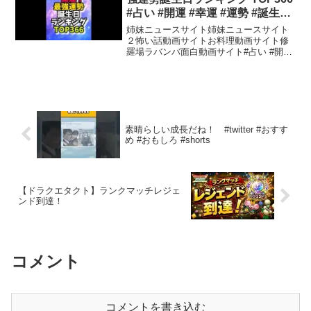
#占い #開運 #幸運 #運勢 #誕生日
占い #誕生日ランキング
姉妹ニュースサイト姉妹ニュースサイト
２怖い話動画サイトお料理動画サイト修
羅場ラバンバ面白動画サイト#占い #開運
#幸運 #運勢 #2026年 #誕生日占い #誕生
日ランキング開運と幸運の占いをお届け
◇チャンネル登録はこちら
素晴らしい成長だね！ #twitter #おすす
め #おもしろ #shorts
【ドラクエタクト】ランクマッチレジェ
ンド到達！
コメント
コメントを書き込む