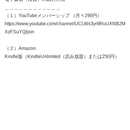
＿＿＿＿＿＿＿＿＿＿＿＿
（１）YouTubeメンバーシップ （月々290円）
https://www.youtube.com/channel/UCLWx3yr9RuUXNB2M
XzFSuYQ/join
（２）Amazon
Kindle版（KindleUnlimited（読み放題）または250円）