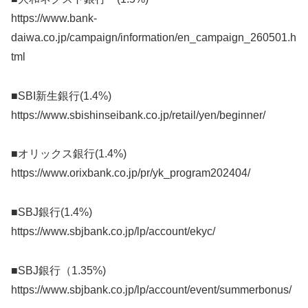
https://www.bank-
daiwa.co.jp/campaign/information/en_campaign_260501.h
tml
■SBI新生銀行(1.4%)
https://www.sbishinseibank.co.jp/retail/yen/beginner/
■オリックス銀行(1.4%)
https://www.orixbank.co.jp/pr/yk_program202404/
■SBJ銀行(1.4%)
https://www.sbjbank.co.jp/lp/account/ekyc/
■SBJ銀行（1.35%)
https://www.sbjbank.co.jp/lp/account/event/summerbonus/