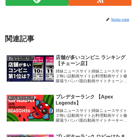
kosu-usa
関連記事
店舗が多いコンビニ ランキング
気になるランキング
【チェーン店】
姉妹ニュースサイト姉妹ニュースサイト
２怖い話動画サイトお料理動画サイト修
羅場ラバンバ面白動画サイトチェーン展
開するコンビニの店舗数ランキングとな
ります！皆様のコメントが、本当に大き
な励みになっております！もしよろしけ
プレデターランク 【Apex
気になるランキング
れば、高評価やチャンネル...
Legends】
姉妹ニュースサイト姉妹ニュースサイト
２怖い話動画サイトお料理動画サイト修
羅場ラバンバ面白動画サイトチーキーで
す！ チャンネル登録、高評価お願いしま
す【所属】@SBI_eSportsメンバーシップ
Donation (寄付)はこちら！Supp...
プレデターランク ロビーはたま