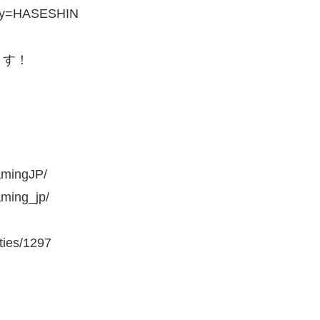
ey=HASESHIN
ます！
amingJP/
aming_jp/
ies/1297