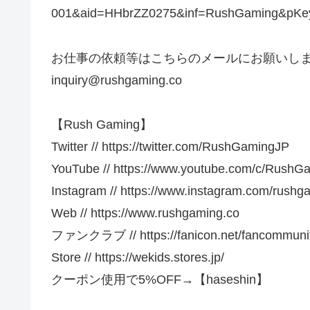
001&aid=HHbrZZ0275&inf=RushGaming&pK
お仕事の依頼等はこちらのメールにお願いし
inquiry@rushgaming.co
【Rush Gaming】
Twitter // https://twitter.com/RushGamingJP
YouTube // https://www.youtube.com/c/RushG
Instagram // https://www.instagram.com/rushg
Web // https://www.rushgaming.co
ファンクラブ // https://fanicon.net/fancommunit
Store // https://wekids.stores.jp/
クーポン使用で5%OFF→【haseshin】