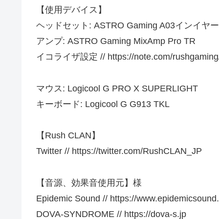
【使用デバイス】
ヘッドセット: ASTRO Gaming A03インイ
アンプ: ASTRO Gaming MixAmp Pro TR
イコライザ設定 // https://note.com/rushgaming
マウス: Logicool G PRO X SUPERLIGHT
キーボード: Logicool G G913 TKL
【Rush CLAN】
Twitter // https://twitter.com/RushCLAN_JP
【音源、効果音使用元】様
Epidemic Sound // https://www.epidemicsound
DOVA-SYNDROME // https://dova-s.jp