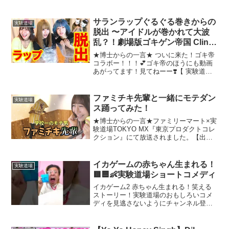
サランラップぐるぐる巻きからの
実験道場
脱出 〜アイドルが巻かれて大波
乱？！劇場版ゴキゲン帝国 Cling
Film Challenge〜
★博士からの一言★ ついに来た！ゴキ帝
コラボー！！！💕ゴキ帝のほうにも動画
あがってます！見てねーー❣️‪【 実験道場
コラボ】顔出しNGアイドルがティッシュ
で顔隠しながらプロダンサーとダンスバ
トルした結果ｗｗｗ ‬なんと今回、あのゴ
ファミチキ先輩と一緒にモテダン
実験道場
キゲン帝...
ス踊ってみた！
★博士からの一言★ファミリーマート×実
験道場TOKYO MX『東京プロダクトコレ
クション』にて放送されました。【出
演】渡辺広明ガリットチュウ福島片山萌
美実験道場Notalワンデーパンツはお値段
よし！はき心地よし！素晴らしい商品
イカゲームの赤ちゃん生まれる！
実験道場
「ワンデーパン...
🟥🟦👶実験道場ショートコメディ
イカゲーム2 赤ちゃん生まれる！笑える
ストーリー！実験道場のおもしろいコメ
ディを見逃さないようにチャンネル登録
してお楽しみください♡