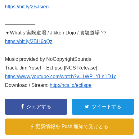
https://bit.ly/2BJsieo
——————
▼What’s 実験道場 / Jikken Dojo / 實驗道場 ??
https://bit.ly/2BH6qQz
Music provided by NoCopyrightSounds
Track: Jim Yosef – Eclipse [NCS Release]
https://www.youtube.com/watch?v=1WP_YLn1D1c
Download / Stream:
http://ncs.io/eclispe
シェアする
ツイートする
更新情報を Push 通知で受けとる