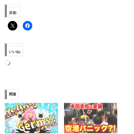
共有:
いいね:
読
み
込
み
関連
中…