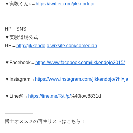
▼実験くん♪→
https://twitter.com/jikkendojo
——————
HP・SNS
▼実験道場公式
HP→
http://jikkendojo.wixsite.com/comedian
▼Facebook→
https://www.facebook.com/jikkendojo2015/
▼Instagram→
https://www.instagram.com/jikkendojo/?hl=ja
▼Line@→
https://line.me/R/ti/p/
%40iow8831d
——————
博士オススメの再生リストはこちら！