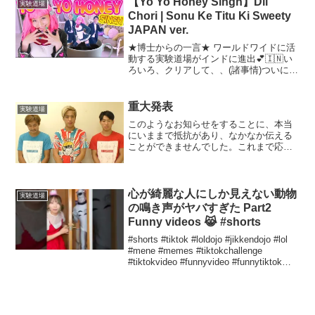
【Yo Yo Honey Singh】Dil
実験道場
Chori | Sonu Ke Titu Ki Sweety
JAPAN ver.
★博士からの一言★ ワールドワイドに活
動する実験道場がインドに進出💕🇮🇳い
ろいろ、クリアして、、(諸事情)ついに再
アップーーー❣️タイを旅してたときに、た
またま出会ったインド人の方が、この曲
とdanceがとにかく流行ってる❣️とおしえ
重大発表
実験道場
てくれ...
このようなお知らせをすることに、本当
にいままで抵抗があり、なかなか伝える
ことができませんでした。これまで応援
してきてくださった皆様、実験道場は2週
間前、もっと言うと直前に告知して来て
くださいなど、そんな無茶振り集団でし
た。こんなにも早く、こ...
心が綺麗な人にしか見えない動物
実験道場
の鳴き声がヤバすぎた Part2
Funny videos 😹 #shorts
#shorts #tiktok #loldojo #jikkendojo #lol
#mene #memes #tiktokchallenge
#tiktokvideo #funnyvideo #funnytiktok
#mostfunny...